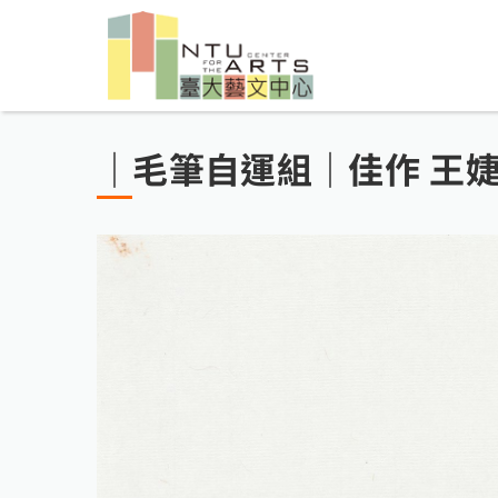
｜毛筆自運組｜佳作 王