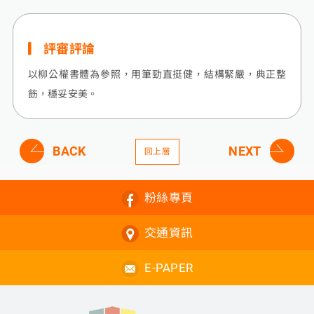
評審評論
以柳公權書體為參照，用筆勁直挺健，結構緊嚴，典正整
飭，穩妥安美。
BACK
NEXT
回上層
粉絲專頁
交通資訊
E-PAPER