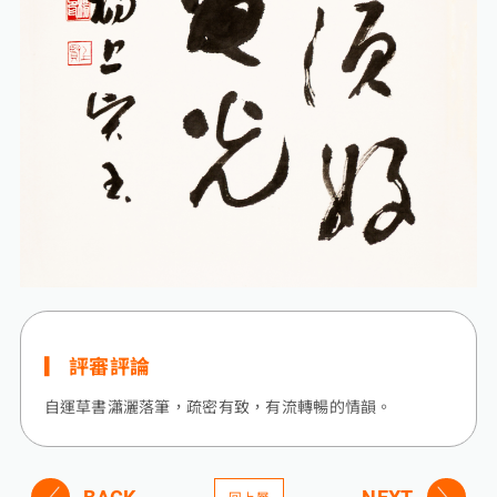
評審評論
自運草書瀟灑落筆，疏密有致，有流轉暢的情韻。