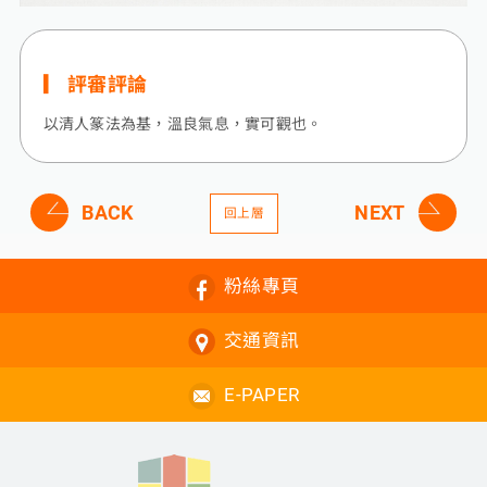
評審評論
以清人篆法為基，溫良氣息，實可觀也。
BACK
NEXT
回上層
粉絲專頁
交通資訊
E-PAPER