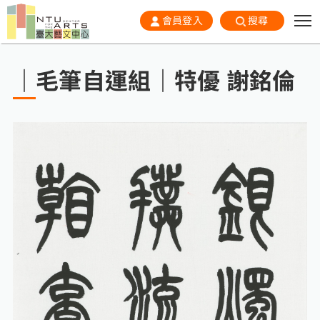
會員登入
搜尋
｜毛筆自運組｜特優 謝銘倫