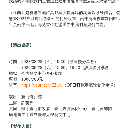
我媽我外婆我我們三個這麼近那麼遠有什麼忘記又時常想起？
《終曲》是香港導演許英邦與演員蔣婷的獨角戲系列作品，發
酵於2024年迴應社會事件的初始版本，兩年沉澱後重新回歸，
出走兩岸三地，尋覓當今動盪世界中我們應如何自處。
【演出資訊】
時間｜2026/08/28（五）19:30（設演後分享會）
2026/08/29（六）15:00、19:30（設演後分享會）
地點｜臺大藝文中心遊心劇場
票價｜1000/700元
購票｜
https://reurl.cc/7EZkr5
（OPENTIX兩廳院文化生活）
演出｜蔣（珽）婷
主辦｜許英邦
共同主辦｜臺北市政府、臺北表演藝術中心、臺北藝穗節
場地自主｜國立臺灣大學藝文中心
【製作人員】