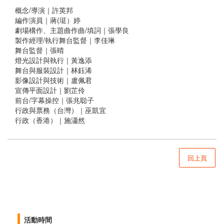
概念/導演｜許英邦
編作演員｜蔣(珽）婷
劇場構作、主題曲作曲/填詞｜張學良
製作經理/執行舞台監督｜李佳琳
舞台監督｜張晴
燈光設計與執行｜黃逸添
舞台與服裝設計｜林鈺浠
影像設計與技術｜盧佩君
宣傳平面設計｜劉芷伶
前台/字幕操控｜張兆聪子
行政與票務（台灣）｜巫凱宜
行政（香港）｜施瀟然
回上頁
活動時間