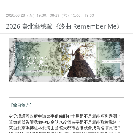
2026/08/28（五）19:30、08/29（六）15:00、19:30
2026 臺北藝穗節《終曲 Remember Me》
【節目簡介】
身分證護照政府申請萬事俱備耐心十足是不是就能順利過關？
算命師傅告訴我命中缺金缺水改個名字是不是就能飛黃騰達？
來自北京輾轉桂林北海去國際大都市香港就會成為名演員吧？