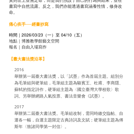
實則世上並無定命，而是我們預設了自己的行為與結果，並在
書寫中自然流露。反之，我們亦能透過書寫涵養性情，修身改
命。
痛心疾手──經書抄寫
時間｜2026/03/23（一）至 04/10（五）
地點｜博雅教學館藝文空間
報名｜自由入場寫作
【臺大書法獎沿革】
2016
舉辦第一屆臺大書法獎，以「試墨」作為首屆主題。組別分
為毛筆組與硬筆組，毛筆組主題為駱賓王、杜甫、李商隱、
蘇軾的指定詩作，硬筆組主題為〈國立臺灣大學校歌〉歌
詞。另舉辦網路人氣投票、書法音樂會《試墨》。
2017
舉辦第二屆臺大書法獎。毛筆組改制，需同時繳交臨帖、自
運各一幅，自運主題限定古典詩詞及文賦；硬筆組主題為傅
斯年〈致諸同學第一封信〉。