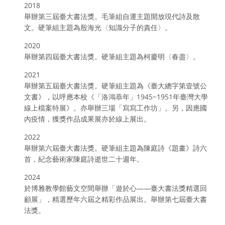
2018
舉辦第三屆臺大書法獎。毛筆組自運主題開放現代詩及散
文。硬筆組主題為殷海光〈知識分子的責任〉。
2020
舉辦第四屆臺大書法獎。硬筆組主題為柯慶明〈春盡〉。
2021
舉辦第五屆臺大書法獎。硬筆組主題為《臺大總字第壹號公
文書》，以呼應本校《「洛鴻恭年」1945~1951年臺灣大學
線上檔案特展》。亦舉辦三場「寫寫工作坊」。另，因應國
內疫情，獲獎作品成果展亦於線上展出。
2022
舉辦第六屆臺大書法獎。硬筆組主題為陳庭詩《題畫》詩六
首，紀念藝術家陳庭詩逝世二十週年。
2024
於博雅教學館藝文空間舉辦「遊於心——臺大書法獎精選回
顧展」，精選歷年六屆之精彩作品展出。舉辦第七屆臺大書
法獎。