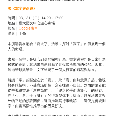
談《寫字與命運》
時間｜03／31（二）14:20 - 17:20
地點｜臺大藝文中心遊心劇場
報名｜
Google表單
講者｜丁亮
本演講旨在配合「寫大字」活動，探討「寫字」如何展現一個
人的命運。
書寫一個字，是從心到身的完整行為。書寫過程即是日常行為
模式的縮影，其結果自然對應了此模式所導向的必然。因此，
透過筆順與筆畫，文字呈現了一個人行事的過程與結果。
解讀「字」的關鍵在於「意」。此「意」由無意識升起，體現
於身體技術，不受意識監控，寫者往往不自知。然而解讀者能
從中識得書法「意在筆前」、「得之於手而應於心」的精妙。
在「心、意、手（身）」的行為架構下，從而足以洞悉書者與
外物互動的預設關係，進而推測其行事軌跡——這便是傳統測
字：由書寫慣性推導出的因果預測。