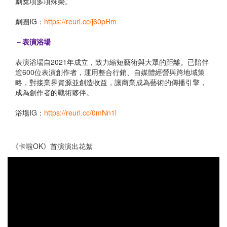
劇獎項多項殊榮。
劇團IG：
https://reurl.cc/j60pRm
－表演浴場
表演浴場自2021年成立，致力縮短藝術與大眾的距離。已陪伴
逾600位表演創作者，運用整合行銷、自媒體經營與跨地域策
略，對接業界資源並創造收益，讓商業成為藝術的傳播引擎，
成為創作者的戰術夥伴。
浴場IG：
https://reurl.cc/0mNn1l
《卡啦OK》首演演出花絮