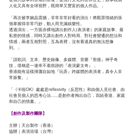
人化又具有全球視野，既簡單又豐富的個人作品。」
「再次被李婉晶震撼，非常非常好看的演出！將觀眾情緒的張
弛掌握得非常巧妙，動人而充滿娛樂性。
透過演出，一方面赤裸地講出創作人(表演者）的家庭故事、最
私密的情感，同時又講出創作人對時局、對社會變遷的想法和
情感，兩者互相對照，互為表裡，沒有看過真的無法想像
到。」
「請歌詞、文本、歷史錄像、多媒體、音樂『剪接』神乎奇
技，堪稱是一連串不着痕跡的『表演蒙太奇』，
香港能有這樣揮灑自如地『玩弄』跨媒體的表演者，真令人非
常振奮。」
「《卡啦OK》處處是reflexivity（反思性）和由個人見社會、由
社會見個人的思考心法......是創作者掏出自己，寫給香港、家庭
和自己的情書。」
【創作及製作團隊】
主辦｜天台製作（香港）
協辦｜表演浴場（台灣）