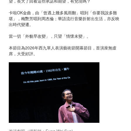
望，長大了回看這些承諾和期望，有兌現嗎？
卡啦OK金曲，由「曾遇上幾多風雨翻」唱到「你要我說多難
堪」，梅艷芳唱到周杰倫；華語流行音樂折射出生活，亦反映
出時代變遷。
當一切「外貌早改變」，只望「情懷未變」。
本節目為2026年西九單人表演藝術節開幕節目，首演座無虛
席，大受好評。