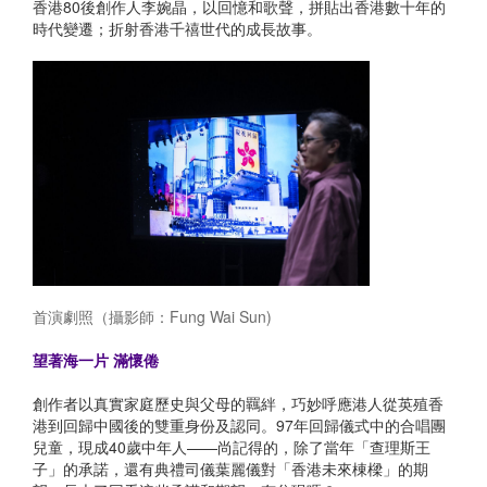
香港80後創作人李婉晶，以回憶和歌聲，拼貼出香港數十年的
時代變遷；折射香港千禧世代的成長故事。
首演劇照（攝影師：Fung Wai Sun)
望著海一片 滿懷倦
創作者以真實家庭歷史與父母的羈絆，巧妙呼應港人從英殖香
港到回歸中國後的雙重身份及認同。97年回歸儀式中的合唱團
兒童，現成40歲中年人——尚記得的，除了當年「查理斯王
子」的承諾，還有典禮司儀葉麗儀對「香港未來棟樑」的期