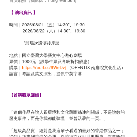
首演劇照（攝影師：Fung Wai Sun)
【 演出資訊 】
時間｜2026/08/21（五）14:30*、19:30
2026/08/22（六）14:30*、19:30
*該場次設演後座談
地點｜國立臺灣大學藝文中心遊心劇場
票價｜1000元（設學生票及各級折扣優惠）
購票｜
https://reurl.cc/9WeDvj
（OPENTIX 兩廳院文化生活）
語言｜粵語及英文演出，提供中英字幕
【首演觀眾回饋】
「這個作品在說人跟環境和文化藕斷絲連的關係，不是說教的
歷史事件，而是你我都能聽懂，並曾活著的一頁。」
「超級高品質，絕對是我這輩子看過的最好的香港作品之一；
從個人故事到香港的命運，從流行文化到世界歷史，敘事既個