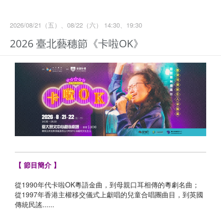
2026/08/21（五）、08/22（六） 14:30、19:30
2026 臺北藝穗節《卡啦OK》
【 節目簡介 】
從1990年代卡啦OK粵語金曲，到母親口耳相傳的粵劇名曲；
從1997年香港主權移交儀式上獻唱的兒童合唱團曲目，到英國
傳統民謠......