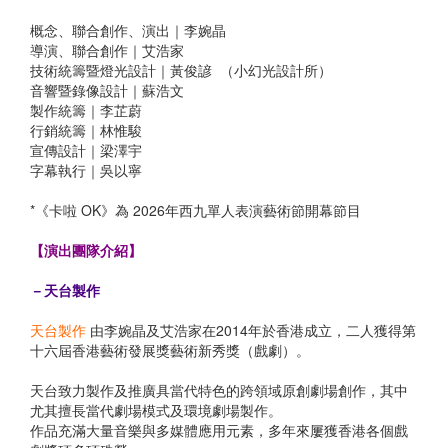
概念、聯合創作、演出｜李婉晶
導演、聯合創作｜艾浩家
技術統籌暨燈光設計｜黃俊諺 （小幻光設計所）
音響暨錄像設計｜蘇浩文
製作統籌｜李芷蔚
行銷統籌｜林惟駿
宣傳設計｜梁澤宇
字幕執行｜吳以寧
*《卡啦 OK》為 2026年西九單人表演藝術節開幕節目
【演出團隊介紹】
－天台製作
天台製作
由李婉晶及艾浩家在2014年於香港成立，二人獲得第
十六屆香港藝術發展獎藝術新秀獎（戲劇）。
天台致力製作及推廣具當代特色的跨領域原創劇場創作，其中
尤其擅長當代劇場模式及環境劇場製作。
作品充滿大量音樂與多媒體應用元素，多年來屢獲香港各個戲