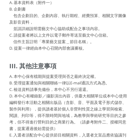
A. 基本資料表（附件一）
B. 企劃書
包含企劃目的、企劃內容、執行期程、經費預算、相關文字圖像
及影音資料，
並請詳細說明需藝文中心協助或配合之事項內容。
C. 請提案者將以上文件以電子郵件寄送至藝文中心信箱。
信件主旨註明「專業藝文提案＿節目名稱」。
D. 提案一律經由本中心召開內部會議審核。
III. 其他注意事項
A. 本中心保有檔期與提案受理與否之最終決定權。
B. 受理提案通知與相關聯絡一律以E-mail通訊方式為憑。
C. 檢送資料請事先備份，本中心不另行退還。
D. 本中心有權錄影／攝影演出內容，供臺大相關單位或本中心使用
編輯發行本活動之相關出版品（含影、音、平面及電子形式儲存、
製作與利用），提供讀者基於個人非營利性質之線上學習與檢索、
閱讀、列印等，得不限時間與地域，為教學與學術研究等目的之參
考，但不得進行營利目的之商業行為。（請參考附件二、授權同意
書，提案通過後始需提供）
E. 入選者須配合中心提供節目相關資料，入選者文宣品應依協議刊