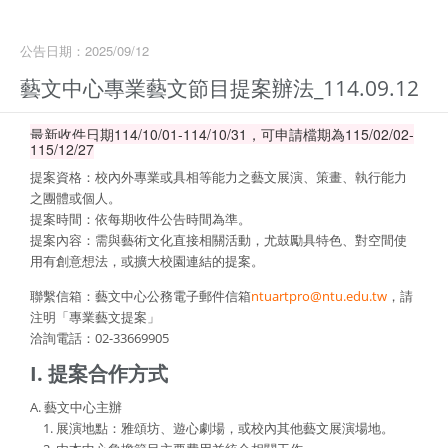
公告日期：2025/09/12
藝文中心專業藝文節目提案辦法_114.09.12
最新收件日期114/10/01-114/10/31，可申請檔期為115/02/02-
115/12/27
提案資格：校內外專業或具相等能力之藝文展演、策畫、執行能力
之團體或個人。
提案時間：依每期收件公告時間為準。
提案內容：需與藝術文化直接相關活動，尤鼓勵具特色、對空間使
用有創意想法，或擴大校園連結的提案。
聯繫信箱：藝文中心公務電子郵件信箱
ntuartpro@ntu.edu.tw
，請
注明「專業藝文提案」
洽詢電話：02-33669905
I. 提案合作方式
A. 藝文中心主辦
1. 展演地點：雅頌坊、遊心劇場，或校內其他藝文展演場地。