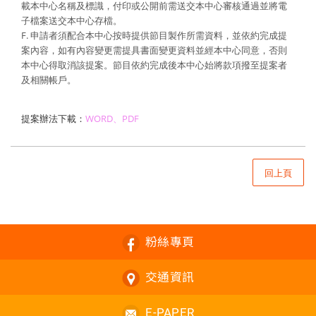
載本中心名稱及標識，付印或公開前需送交本中心審核通過並將電
子檔案送交本中心存檔。
F. 申請者須配合本中心按時提供節目製作所需資料，並依約完成提
案內容，如有內容變更需提具書面變更資料並經本中心同意，否則
本中心得取消該提案。節目依約完成後本中心始將款項撥至提案者
及相關帳戶。
提案辦法下載：
WORD
、
PDF
回上頁
粉絲專頁
交通資訊
E-PAPER