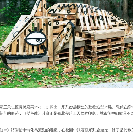
家王天仁擅長將廢棄木材，拼砌出一系列妙趣橫生的動物造型木雕。隱伏在綠
荏苒的痕跡，《變色龍》其實正是臺北帶給王天仁的印象：城市箇中細微且不
踏車》將腳踏車轉化為流動的雕塑，在校園中跟著觀眾到處遊走，除了是代步