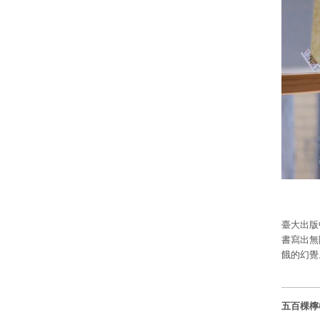
臺大出版
書寫出無
餓的幻覺
五百棵檸