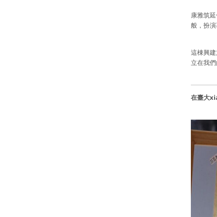
康雅筑延
般，扮演
這棟興建
立在我們
在臺大xi