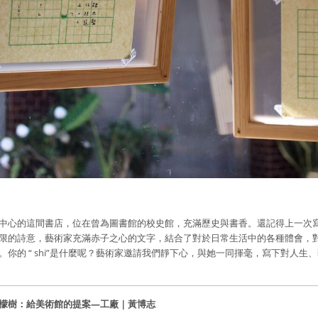
中心的這間書店，位在曾為圖書館的校史館，充滿歷史與書香。還記得上一次
限的詩意，藝術家充滿赤子之心的文字，結合了對於日常生活中的各種體會，對她
。你的 “ shi”是什麼呢？藝術家邀請我們靜下心，與她一同揮毫，寫下對人生
檬樹：給美術館的提案—工廠｜黃博志