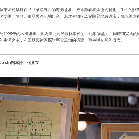
伸東區粉樂町作品《晒魚乾》的海港意象，透過節氣和洋流的變化，生命的關
著交匯、擴散、稀釋與淨化的角色，海洋生物與魚兒順著水域迴流，仿若悠游
於1925年的木造建築，實為臺北高等農林學校的「化學講堂」，同時期完成的
的生活之中，亦回應藝術家探討宇宙萬物的循環、重生與交替的概念。
ao shi館寫詩｜
何景窗