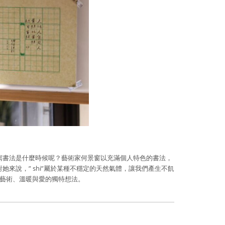
寫書法是什麼時候呢？藝術家何景窗以充滿個人特色的書法，
來說，” shi”屬於某種不穩定的天然氣體，讓我們產生不飢
、藝術、溫暖與愛的獨特想法。