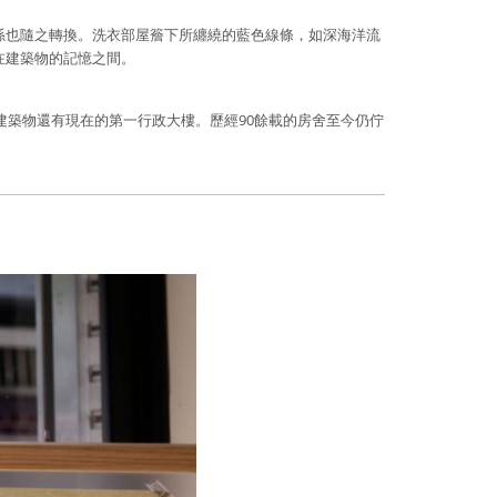
係也隨之轉換。洗衣部屋簷下所纏繞的藍色線條，如深海洋流
在建築物的記憶之間。
建築物還有現在的第一行政大樓。歷經90餘載的房舍至今仍佇