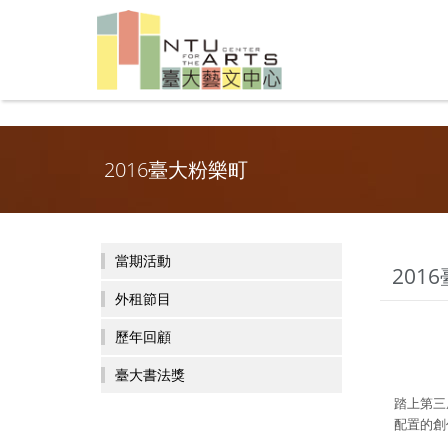
2016臺大粉樂町
當期活動
201
外租節目
歷年回顧
臺大書法獎
踏上第三
配置的創