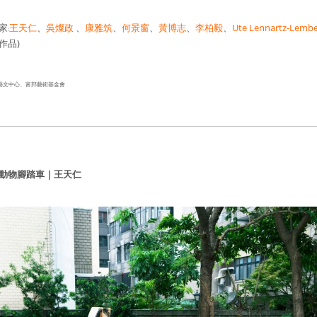
家
王天仁
、
吳燦政
、
康雅筑
、
何景窗
、
黃博志
、
李柏毅
、
Ute Lennartz-Lemb
:
作品)
藝文中心、富邦藝術基金會
動物腳踏車｜
王天仁