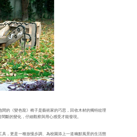
地間的《變色龍》椅子是藝術家的巧思，回收木材的獨特紋理
曾間斷的變化，仔細觀察與用心感受才能發現。
工具，更是一種放慢步調、為校園添上一道幽默風景的生活態