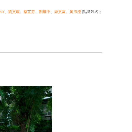
eck
、劉文瑄
、
蔡芷芬
、
劉耀中
、
游文富
、黃沛瀅
(點選姓名可