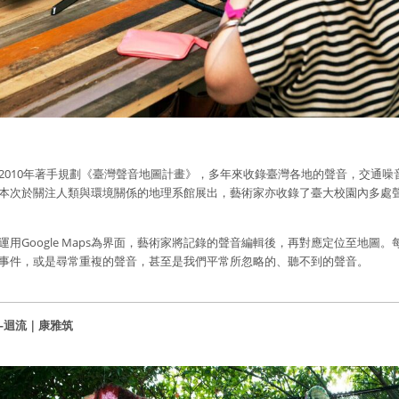
2010年著手規劃《臺灣聲音地圖計畫》，多年來收錄臺灣各地的聲音，交通
本次於關注人類與環境關係的地理系館展出，藝術家亦收錄了臺大校園內多處
運用Google Maps為界面，藝術家將記錄的聲音編輯後，再對應定位至地
事件，或是尋常重複的聲音，甚至是我們平常所忽略的、聽不到的聲音。
—迴流｜
康雅筑