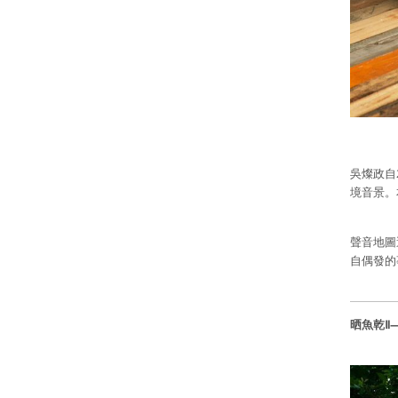
吳燦政自
境音景。
聲音地圖
自偶發的
晒魚乾Ⅱ