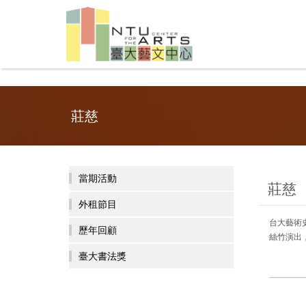
莊慈
當期活動
莊慈
外租節目
台大藝術
歷年回顧
絲竹演出，
臺大書法獎