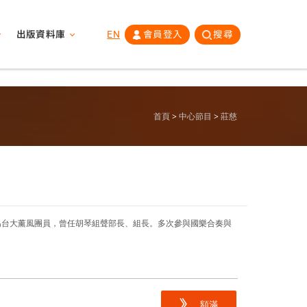
出版資料庫
EN
會員登入
搜尋
首頁
中心節目
莊慈
為台大薰風團員，曾任胡琴組聲部長、組長。多次參與國樂合奏與
額滿