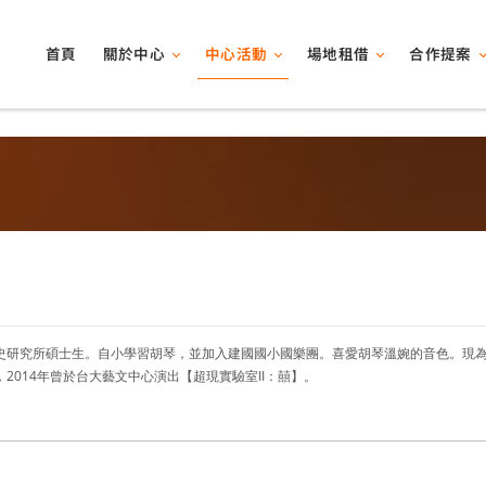
關於中心
中心活動
場地租借
合作提案
首頁
史研究所碩士生。自小學習胡琴，並加入建國國小國樂團。喜愛胡琴溫婉的音色。現
2014年曾於台大藝文中心演出【超現實驗室II：囍】。