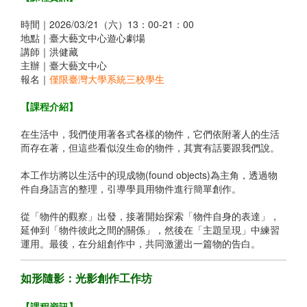
時間｜2026/03/21（六）13：00-21：00
地點｜臺大藝文中心遊心劇場
講師｜洪健藏
主辦｜臺大藝文中心
報名｜
僅限臺灣大學系統三校學生
【課程介紹】
在生活中，我們使用著各式各樣的物件，它們依附著人的生活
而存在著，但這些看似沒生命的物件，其實有話要跟我們說。
本工作坊將以生活中的現成物(found objects)為主角，透過物
件自身語言的整理，引導學員用物件進行簡單創作。
從「物件的觀察」出發，接著開始探索「物件自身的表達」，
延伸到「物件彼此之間的關係」，然後在「主題呈現」中練習
運用。最後，在分組創作中，共同激盪出一篇物的告白。
如形隨影：光影創作工作坊
【課程資訊】