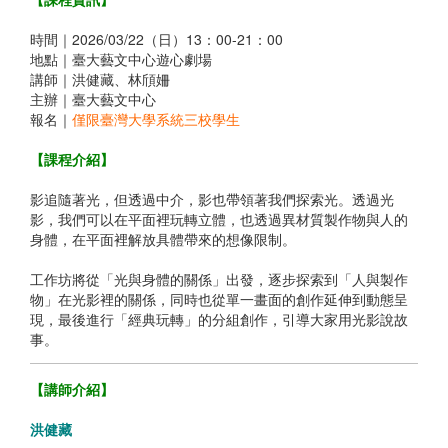
時間｜2026/03/22（日）13：00-21：00
地點｜臺大藝文中心遊心劇場
講師｜洪健藏、林頎姍
主辦｜臺大藝文中心
報名｜
僅限臺灣大學系統三校學生
【課程介紹】
影追隨著光，但透過中介，影也帶領著我們探索光。透過光
影，我們可以在平面裡玩轉立體，也透過異材質製作物與人的
身體，在平面裡解放具體帶來的想像限制。
工作坊將從「光與身體的關係」出發，逐步探索到「人與製作
物」在光影裡的關係，同時也從單一畫面的創作延伸到動態呈
現，最後進行「經典玩轉」的分組創作，引導大家用光影說故
事。
【講師介紹】
洪健藏