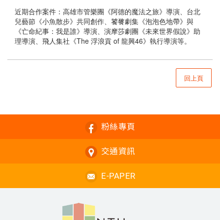
近期合作案件：高雄市管樂團《阿德的魔法之旅》導演、台北
兒藝節《小魚散步》共同創作、饕餮劇集《泡泡色地帶》與
《亡命紀事：我是誰》導演、演摩莎劇團《未來世界假說》助
理導演、飛人集社《The 浮浪貢 of 龍興46》執行導演等。
回上頁
粉絲專頁
交通資訊
E-PAPER