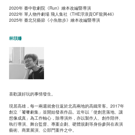
2020年 臺中歌劇院《Run》繪本改編暨導演
2022年 單人物件劇場 飛人集社《THE浮浪貢OF龍興46》
2025年 臺北兒藝節《小魚散步》繪本改編暨導演
林頎姍
喜歡讓好玩的事情發生。
現居高雄，每一兩週就會往返於北高兩地的高鐵常客。2017年
創立「饕餮劇集」並開始發表作品。近年以「使創意落地、讓
想像成真」為工作軸心，除導演外，亦以製作人、創作陪伴、
執行導演、舞台監督、專案企劃、硬體規劃等身份參與在表演
藝術、商業展演、公部門案件之中。