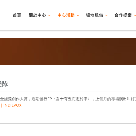
關於中心
中心活動
場地租借
合作提案
首頁
樂隊
政大金旋獎創作大賞，近期發行EP〈吾十有五而志於學〉，上個月的專場演出叫好
INDIEVOX