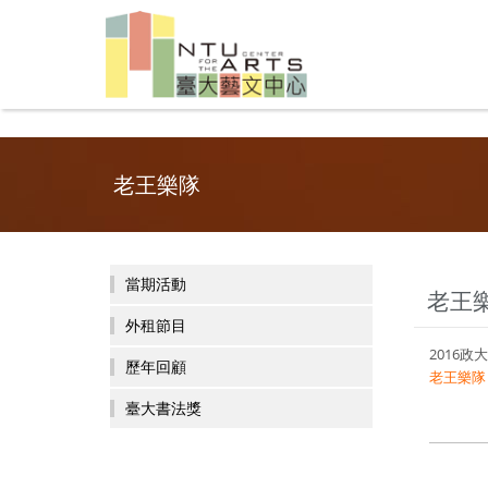
老王樂隊
當期活動
老王
外租節目
2016
歷年回顧
老王樂隊｜
臺大書法獎