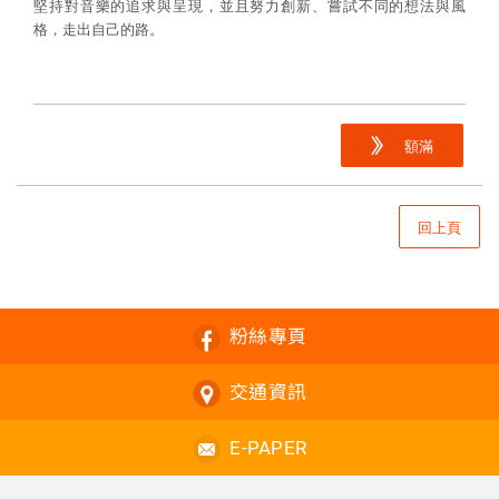
堅持對音樂的追求與呈現，並且努力創新、嘗試不同的想法與風
格，走出自己的路。
額滿
回上頁
粉絲專頁
交通資訊
E-PAPER