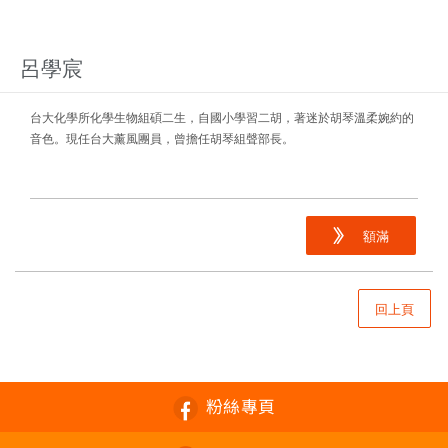
呂學宸
台大化學所化學生物組碩二生，自國小學習二胡，著迷於胡琴溫柔婉約的
音色。現任台大薰風團員，曾擔任胡琴組聲部長。
額滿
回上頁
粉絲專頁