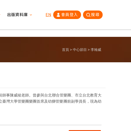
出版資料庫
EN
會員登入
搜尋
首頁
中心節目
李翰威
目前師事陳威稜老師。曾參與台北聯合管樂團、市立台北教育大
立臺灣大學管樂團樂團首席及幼獅管樂團前副學員長，現為幼