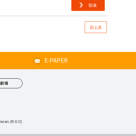
額滿
回上頁
E-PAPER
心劇場
iwan (R.O.C)