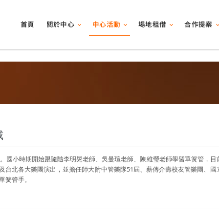
關於中心
中心活動
場地租借
合作提案
首頁
威
年生。國小時期開始跟隨隨李明晃老師、吳曼瑄老師、陳維瑩老師學習單簧管，
及台北各大樂團演出，並擔任師大附中管樂隊51屆、薪傳介壽校友管樂團、國
單簧管手。