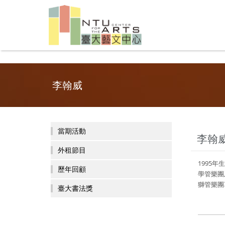
李翰威
當期活動
李翰
外租節目
1995
歷年回顧
學管樂團
獅管樂團
臺大書法獎