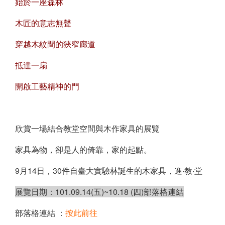
始於一座森林
木匠的意志無聲
穿越木紋間的狹窄廊道
抵達一扇
開啟工藝精神的門
欣賞一場結合教堂空間與木作家具的展覽
家具為物，卻是人的倚靠，家的起點。
9月14日，30件自臺大實驗林誕生的木家具，進‧教‧堂
展覽日期：101.09.14(五)~10.18 (四)
部落格連結
部落格連結 ：
按此前往