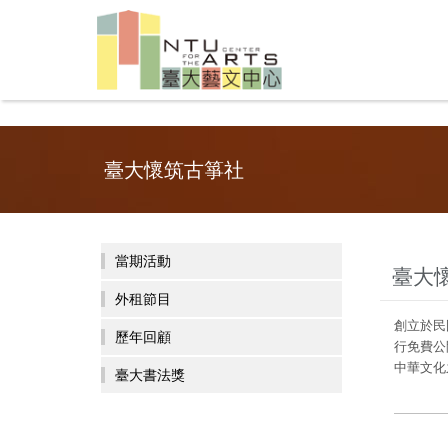
臺大懷筑古箏社
當期活動
臺大
外租節目
創立於民
歷年回顧
行免費公
中華文化
臺大書法獎