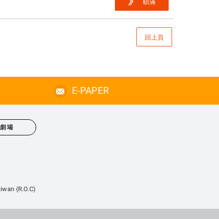
額滿
回上頁
E-PAPER
心劇場
iwan (R.O.C)