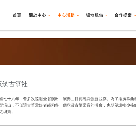
關於中心
中心活動
場地租借
合作提案
首頁
懷筑古箏社
國七十六年，曾多次巡迴全省演出，演奏曲目傳統與創新並存。為了推廣箏曲
開演出，不僅讓古箏愛好者能夠多一個欣賞古箏樂音的機會，也期望讓較少接
之瑰寶。