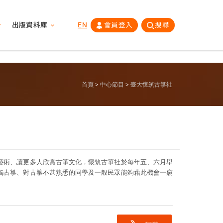
出版資料庫
EN
會員登入
搜尋
首頁
中心節目
臺大懷筑古箏社
藝術、讓更多人欣賞古箏文化，懷筑古箏社於每年五、六月舉
觸古箏、對古箏不甚熟悉的同學及一般民眾能夠藉此機會一窺