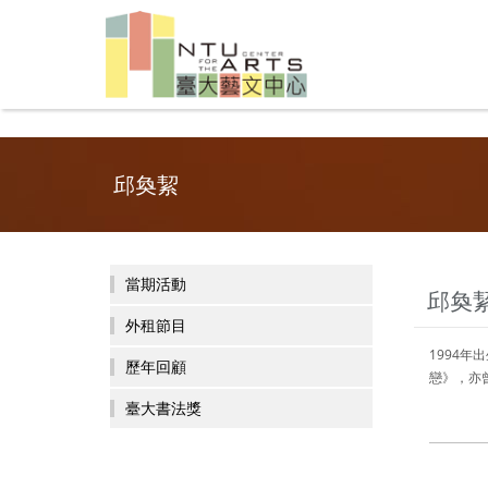
邱奐絜
當期活動
邱奐
外租節目
1994
歷年回顧
戀》，亦
臺大書法獎