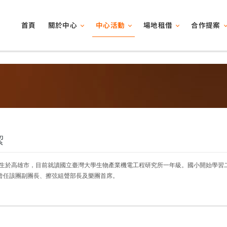
關於中心
中心活動
場地租借
合作提案
首頁
絜
年出生於高雄市，目前就讀國立臺灣大學生物產業機電工程研究所一年級。國小開始學
曾任該團副團長、擦弦組聲部長及樂團首席。