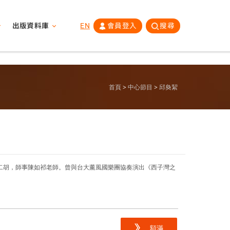
出版資料庫
EN
會員登入
搜尋
首頁
中心節目
邱奐絜
習二胡，師事陳如祁老師。曾與台大薰風國樂團協奏演出《西子灣之
額滿