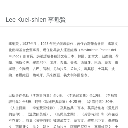
Lee Kuei-shien 李魁賢
李魁賢，1937年生，1953 年開始發表詩作，曾任台灣筆會會長，國家文
化藝術基金會董事長。現任世界詩人運動組織（Movimiento Poetas del
Mundo）副會長。詩被譯成各種語文在日本、韓國、加拿大、紐西蘭、荷
蘭、南斯拉夫、羅馬尼亞、印度、希臘、美國、西班牙、巴西、蒙古、俄
羅斯、立陶宛、古巴、智利、尼加拉瓜、孟加拉、馬其頓、土耳其、波
蘭、塞爾維亞、葡萄牙、馬來西亞、義大利等國發表。
出版著作包括《李魁賢詩集》全6冊、《李魁賢文集》全10冊、《李魁賢
譯詩集》全8冊、翻譯《歐洲經典詩選》全 25 冊、《名流詩叢》30冊、
《人生拼圖——李魁賢回憶錄》，及其他共二百本。英譯詩集有《愛是我
的信仰》、《溫柔的美感》、《島與島之間》、《黃昏時刻》和《存在或
不存在》。詩集《黃昏時刻》被譯成英文、蒙古文、羅馬尼亞文、俄羅斯
文、西班牙文、法文、韓文、孟加拉文、阿爾巴尼亞文、塞爾維亞文、土