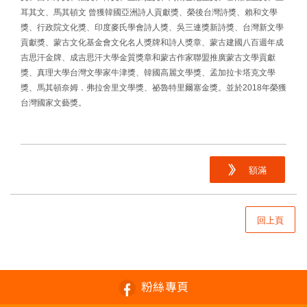
耳其文、馬其頓文 曾獲韓國亞洲詩人貢獻獎、榮後台灣詩獎、賴和文學
獎、行政院文化獎、印度麥氏學會詩人獎、吳三連獎新詩獎、台灣新文學
貢獻獎、蒙古文化基金會文化名人獎牌和詩人獎章、蒙古建國八百週年成
吉思汗金牌、成吉思汗大學金質獎章和蒙古作家聯盟推廣蒙古文學貢獻
獎、真理大學台灣文學家牛津獎、韓國高麗文學獎、孟加拉卡塔克文學
獎、馬其頓奈姆．弗拉舍里文學獎、祕魯特里爾塞金獎。並於2018年榮獲
台灣國家文藝獎。
額滿
回上頁
粉絲專頁