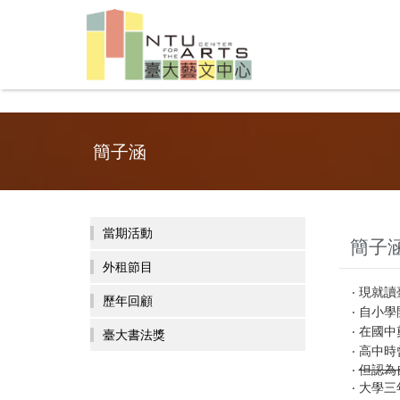
簡子涵
當期活動
簡子
外租節目
‧ 現就
歷年回顧
‧ 自小
‧ 在國
臺大書法獎
‧ 高中
‧
但認為
‧ 大學