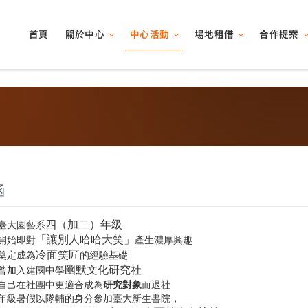
關於中心
中心活動
場地租借
合作提案
首頁
涵
四（加二）年級
讀臺大園藝系
「讓別人哈哈大笑」
學開始即對
產生濃厚興趣
冷面笑匠
中奠定成為
的經驗基礎
幽默文化研究社
時曾加入建國中學
自己在社團中更適合成為
研究對象
而退社
三年級暑假以隊輔的身分參加臺大新生書院，