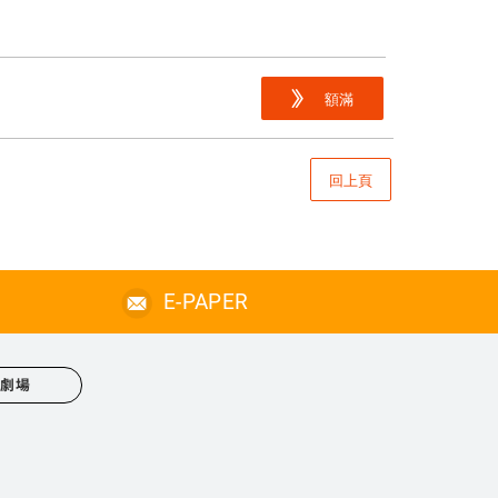
額滿
回上頁
E-PAPER
心劇場