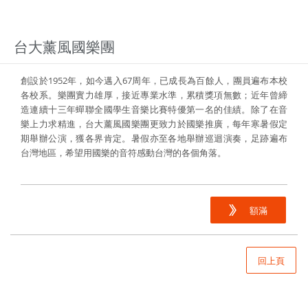
台大薰風國樂團
創設於1952年，如今邁入67周年，已成長為百餘人，團員遍布本校
各校系。樂團實力雄厚，接近專業水準，累積獎項無數；近年曾締
造連續十三年蟬聯全國學生音樂比賽特優第一名的佳績。除了在音
樂上力求精進，台大薰風國樂團更致力於國樂推廣，每年寒暑假定
期舉辦公演，獲各界肯定。暑假亦至各地舉辦巡迴演奏，足跡遍布
台灣地區，希望用國樂的音符感動台灣的各個角落。
額滿
回上頁