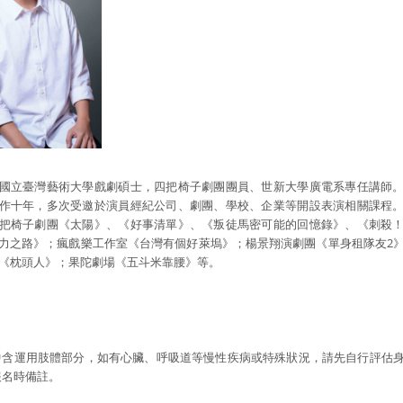
國立臺灣藝術大學戲劇碩士，四把椅子劇團團員、世新大學廣電系專任講師
作十年，多次受邀於演員經紀公司、劇團、學校、企業等開設表演相關課程
把椅子劇團《太陽》、《好事清單》、《叛徒馬密可能的回憶錄》、《刺殺
力之路》；瘋戲樂工作室《台灣有個好萊塢》；楊景翔演劇團《單身租隊友2
《枕頭人》；果陀劇場《五斗米靠腰》等。
中含運用肢體部分，如有心臟、呼吸道等慢性疾病或特殊狀況，請先自行評估
報名時備註。