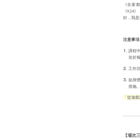
《全家都
《K24
好，我是
注意事項
課程
並於
工作
如身
措施
「從遊戲
【場次