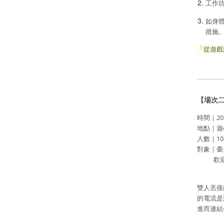
工作
如身
措施
「從遊戲
【場次二
時間｜2024
地點｜遊
人數｜10
對象｜臺
歡迎無
雙人丟接
的電流是
進而連結