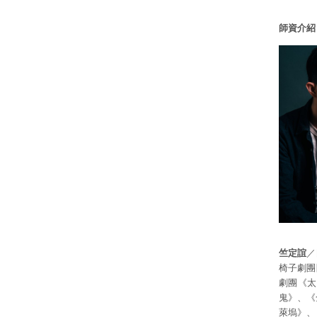
師資介紹
竺定誼
／
椅子劇團
劇團《太
鬼》、《
萊塢》、《I