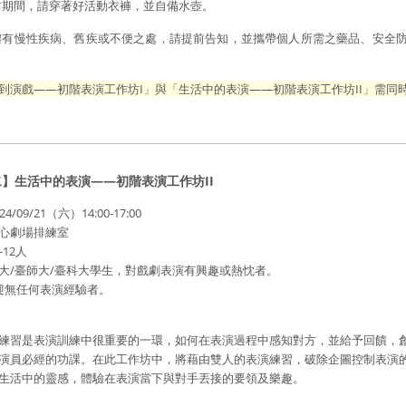
坊期間，請穿著好活動衣褲，並自備水壺。
體有慢性疾病、舊疾或不便之處，請提前告知，並攜帶個人所需之藥品、安全
。
到演戲——初階表演工作坊I」與「生活中的表演——初階表演工作坊II」需同
】生活中的表演——初階表演工作坊II
/09/21（六）14:00-17:00
心劇場排練室
-12人
大/臺師大/臺科大學生，對戲劇表演有興趣或熱忱者。
任何表演經驗者。
練習是表演訓練中很重要的一環，如何在表演過程中感知對方，並給予回饋，
演員必經的功課。在此工作坊中，將藉由雙人的表演練習，破除企圖控制表演
生活中的靈感，體驗在表演當下與對手丟接的要領及樂趣。