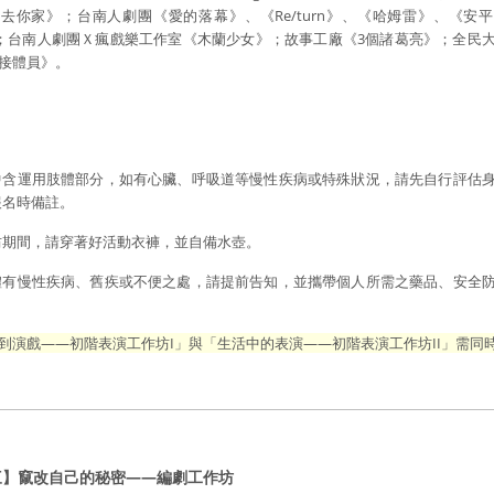
去你家》；台南人劇團《愛的落幕》、《Re/turn》、《哈姆雷》、《安
》；台南人劇團Ｘ瘋戲樂工作室《木蘭少女》；故事工廠《3個諸葛亮》；全民
接體員》。
中含運用肢體部分，如有心臟、呼吸道等慢性疾病或特殊狀況，請先自行評估
報名時備註。
坊期間，請穿著好活動衣褲，並自備水壺。
體有慢性疾病、舊疾或不便之處，請提前告知，並攜帶個人所需之藥品、安全
。
到演戲——初階表演工作坊I」與「生活中的表演——初階表演工作坊II」需同
三】竄改自己的秘密——編劇工作坊