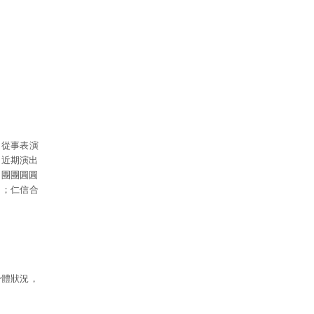
。從事表演
。近期演出
！團團圓圓
》；仁信合
身體狀況，