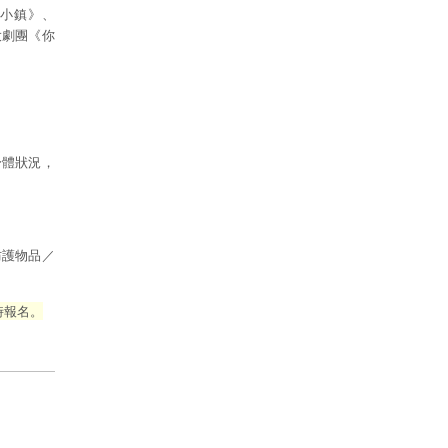
平小鎮》、
大劇團《你
身體狀況，
防護物品／
時報名。