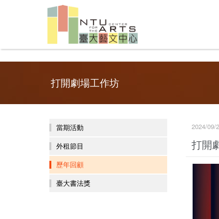
打開劇場工作坊
2024/09
當期活動
打開
外租節目
歷年回顧
臺大書法獎