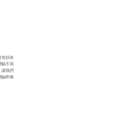
程包括各
體驗不同
。讓我們
體驗即興