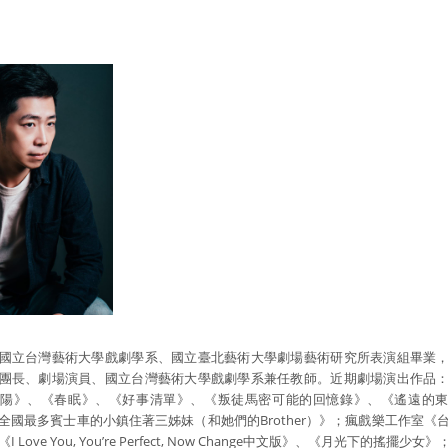
國立台灣藝術大學戲劇學系、國立臺北藝術大學劇場藝術研究所表演組畢業
團長、劇場演員、國立台灣藝術大學戲劇學系兼任教師。近期劇場演出作品
陽》、《春眠》、《好事清單》、《叛徒馬密可能的回憶錄》、《遙遠的
全國最多賓士車的小鎮住著三姊妹（和她們的Brother）》；瘋戲樂工作室《
 Love You, You’re Perfect, Now Change中文版》、《月光下的搖擺少