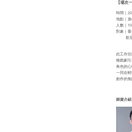
【場次一
時間｜2024
地點｜遊
人數｜10
對象｜臺
歡迎無
此工作坊
種戲劇引
角色的心
一同在輕
創作的無
師資介紹