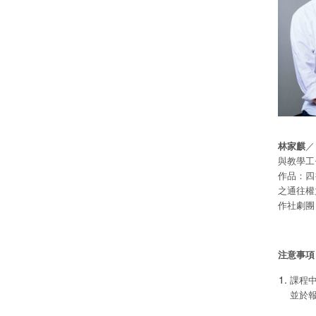
林家麒
／
與教學工
作品：四
之通往權
作社劇團
注意事項
課程
並於