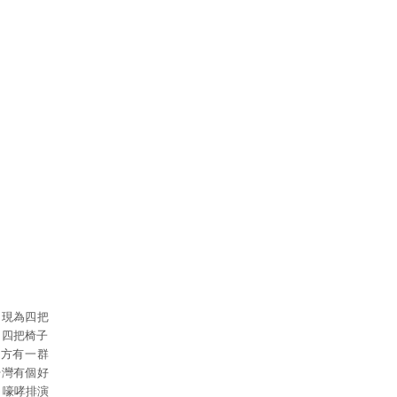
，現為四把
：四把椅子
東方有一群
台灣有個好
女》；嚎哮排演