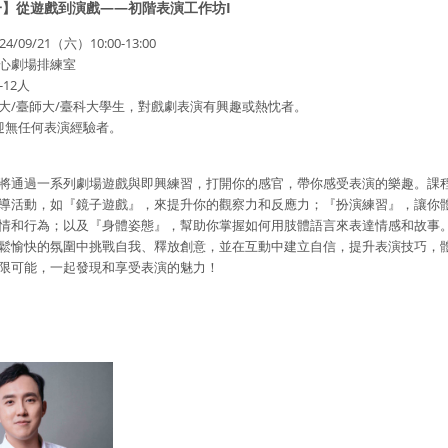
】從遊戲到演戲——初階表演工作坊I
/09/21（六）10:00-13:00
心劇場排練室
-12人
大/臺師大/臺科大學生，對戲劇表演有興趣或熱忱者。
任何表演經驗者。
將通過一系列劇場遊戲與即興練習，打開你的感官，帶你感受表演的樂趣。課
導活動，如『鏡子遊戲』，來提升你的觀察力和反應力；『扮演練習』，讓你
情和行為；以及『身體姿態』，幫助你掌握如何用肢體語言來表達情感和故事
鬆愉快的氛圍中挑戰自我、釋放創意，並在互動中建立自信，提升表演技巧，
限可能，一起發現和享受表演的魅力！