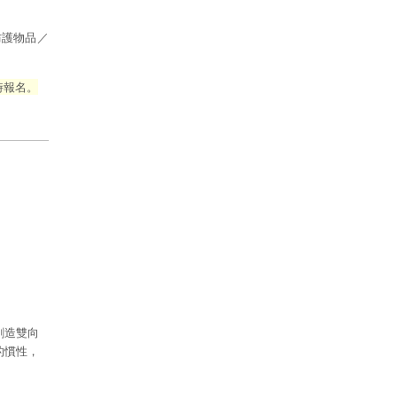
防護物品／
時報名。
創造雙向
的慣性，