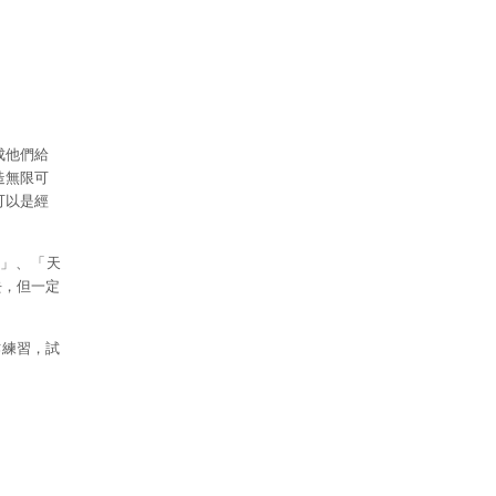
成他們給
造無限可
可以是經
」、「天
去，但一定
作練習，試