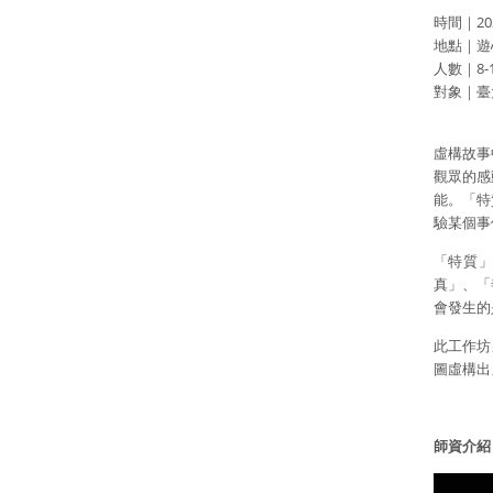
時間｜2024
地點｜遊
人數｜8-
對象｜臺
虛構故事
觀眾的感
能。「特
驗某個事
「特質
真」、「
會發生的
此工作坊
圖虛構出
師資介紹