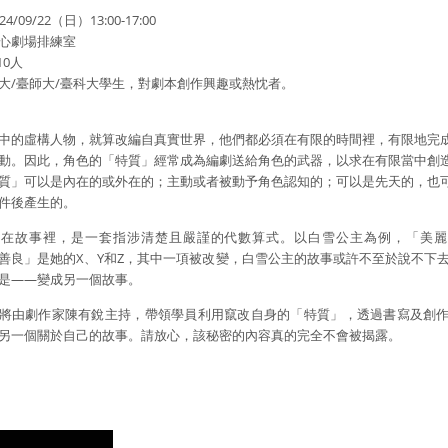
/09/22（日）13:00-17:00
心劇場排練室
10人
大/臺師大/臺科大學生，對劇本創作興趣或熱忱者。
中的虛構人物，就算改編自真實世界，他們都必須在有限的時間裡，有限地完
動。因此，角色的「特質」經常成為編劇送給角色的武器，以求在有限當中創
質」可以是內在的或外在的；主動或者被動予角色認知的；可以是先天的，也
件後產生的。
」在故事裡，是一套指涉清楚且嚴謹的代數算式。以白雪公主為例，「美麗
善良」是她的X、Y和Z，其中一項被改變，白雪公主的故事或許不至於說不下
是——變成另一個故事。
將由劇作家陳有銳主持，帶領學員利用竄改自身的「特質」，透過書寫及創
另一個關於自己的故事。請放心，該秘密的內容真的完全不會被揭露。