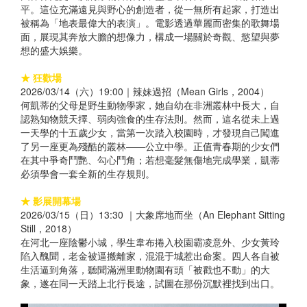
平。這位充滿遠見與野心的創造者，從一無所有起家，打造出
被稱為「地表最偉大的表演」。電影透過華麗而密集的歌舞場
面，展現其奔放大膽的想像力，構成一場關於奇觀、慾望與夢
想的盛大娛樂。
★ 狂歡場
2026/03/14（六）19:00｜辣妹過招（Mean Girls，2004）
何凱蒂的父母是野生動物學家，她自幼在非洲叢林中長大，自
認熟知物競天擇、弱肉強食的生存法則。然而，這名從未上過
一天學的十五歲少女，當第一次踏入校園時，才發現自己闖進
了另一座更為殘酷的叢林——公立中學。正值青春期的少女們
在其中爭奇鬥艷、勾心鬥角；若想毫髮無傷地完成學業，凱蒂
必須學會一套全新的生存規則。
★ 影展開幕場
2026/03/15（日）13:30 ｜大象席地而坐（An Elephant Sitting
Still，2018）
在河北一座陰鬱小城，學生韋布捲入校園霸凌意外、少女黃玲
陷入醜聞，老金被逼搬離家，混混于城惹出命案。四人各自被
生活逼到角落，聽聞滿洲里動物園有頭「被戳也不動」的大
象，遂在同一天踏上北行長途，試圖在那份沉默裡找到出口。