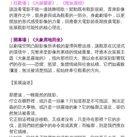
｜狂歡場｜《大娛樂家》、《辣妹過招》
誰說看電影不能一邊跳舞唱歌！鬆動既有觀影規範、置身影像
的運作之中，親身參與成為觀看的一部分。身處劇場中，以更
開放的形式感受影像的力量，回應臺大電影節長期推廣電影、
拓展觀影可能性的核心理念。
｜開幕場｜《大象席地而坐》
以劇場空間凸顯影像所承載的凝滯與壓迫感，讓觀眾在沉浸式
的環境中，完整承受影像所累積的情緒重量。呼應本次策展主
題《大象是霧做的》，指向那些巨大、難以命名卻深刻影響我
們的存在——恐懼、慾望、集體情緒與社會結構。它們如霧般
瀰漫，無法被清楚指認，卻始終牽引觀看的方向。
【策展論述】
那麼遠，一幢龐然的陰影。
佇立在曠野裡，或許是一頭象？只知道那是不可指認、無法定
義的巨大事物。或許是一頭霧做的象？它的輪廓正逼近，卻仍
然無法被看清。
它正朝這裡緩步移動。又或者沒有，只是停在那裡？它的步
伐，是我們錯把腦中的命令當成真實；而輪廓，則是我們擅自
替它描繪。