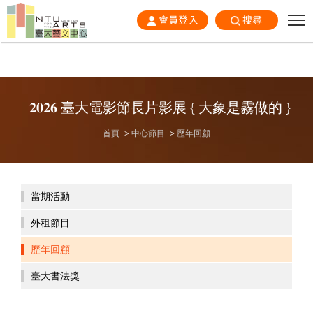
會員登入
搜尋
𝟐𝟎𝟐𝟔 臺大電影節長片影展 { 大象是霧做的 }
首頁
中心節目
歷年回顧
當期活動
外租節目
歷年回顧
臺大書法獎