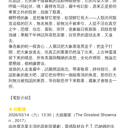
比如說，它的鼻子隨霧氣的流動伸縮變形，它的耳朵大張，與
呼吸一同起伏。咦！霧裡有耳語，霧中有幻影，原來正是那些
事實之外的投射，扭曲了觀看。
曠野裡的象，是想像替它塑形，欲望餵它長大——人類共同製
造這樣的巨大，無名無形，卻無法不被牽引。人從不活在真空
之中，恐懼、信念、羞恥、崇拜，使象軀日夜膨脹，四肢愈發
強健；乘載千年神話與喜怒哀樂，自世界的盡頭走來，又遠
去。
像吞象的蛇一樣貪心，人嘗試把大象塞進黑盒子：把盒子打
開，把大象放進去。但真正的重量仍然溢了出來。上古神靈遺
留下來的嘆息、所有美麗與醜陋的哀愁，全化作煙雨，無論怎
麼壓縮，都稍嫌窘迫。
迷路的人走進霧中，試圖辨認南北。帶著敬畏，靜待指引。承
認影象的龐大吧，讓它把你帶到一個能看清的角度。那些巨大
到無法被指認的東西，等你願意停下來觀看，霧象才會散去一
些。
【電影介紹】
★ 狂歡場
2026/03/14（六）13:30｜大娛樂家（The Greatest Showma
n，2017）
由休傑克曼主演的原創音樂劇，靈感取材自 P. T. 巴納姆的生