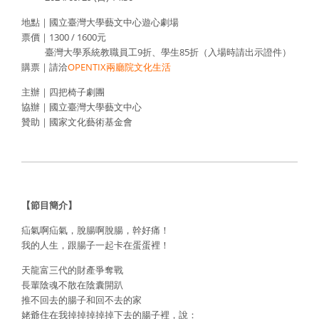
地點｜國立臺灣大學藝文中心遊心劇場
票價｜1300 / 1600元
臺灣大學系統教職員工9折、學生85折（入場時請出示證件）
購票｜請洽
OPENTIX兩廳院文化生活
主辦｜四把椅子劇團
協辦｜國立臺灣大學藝文中心
贊助｜國家文化藝術基金會
【節目簡介】
疝氣啊疝氣，脫腸啊脫腸，幹好痛！
我的人生，跟腸子一起卡在蛋蛋裡！
天龍富三代的財產爭奪戰
長輩陰魂不散在陰囊開趴
推不回去的腸子和回不去的家
姥爺住在我掉掉掉掉掉下去的腸子裡，說：