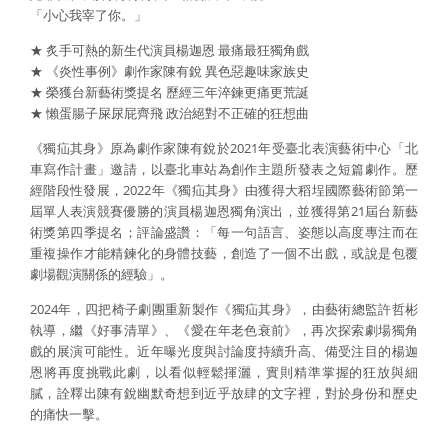
「小心我宰了你。」
★ 炙手可熱的新生代演員楊迦恩 最痛最狂獨角戲
★ 《炎性事例》劇作家陳有銳 異色惡趣味家族史
★ 榮獲台新藝術獎提名 歷經三年淬鍊更痛更荒誕
★ 懶蛋腸子屎尿屁齊飛 政治絕對不正確的狂想曲
《獨疝其身》原為劇作家陳有銳於2021年受臺北表演藝術中心「北
車寫作計畫」邀請，以臺北車站為創作主題所發表之短篇劇作。歷
經階段性發展，2022年《獨疝其身》由獲得大稻埕國際藝術節第一
屆單人表演競賽優勝的演員楊迦恩獨角演出，並獲得第21屆台新藝
術獎第四季提名；評論盛讚：「每一句語言、姿態以高度專注而在
重複操作才能精鍊化的身體技藝，創造了一個不出戲，或說是包覆
劇場觀演關係的經驗」。
2024年，四把椅子劇團重新製作《獨疝其身》，由藝術總監許哲彬
執導，繼《好事清單》、《愛在年老色衰前》，再次探索劇場獨角
戲的展演可能性。近年曝光度與討論度持續升高、備受注目的楊迦
恩將再度挑戰此劇，以看似輕鬆揮灑，實則精準掌握的狂放與細
膩，詮釋出陳有銳幽默奇想到近乎放肆的文字裡，對於身份和歷史
的痛快一擊。