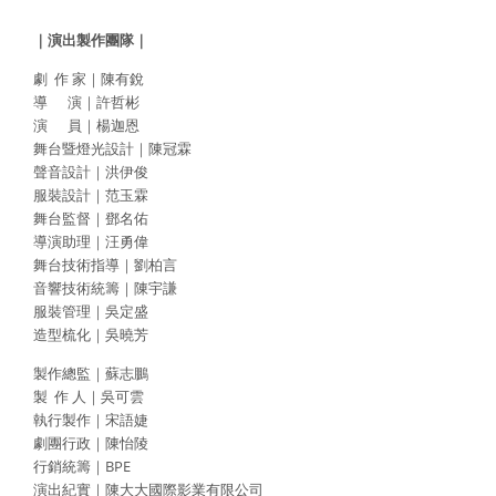
｜演出製作團隊｜
劇 作 家｜陳有銳
導 演｜許哲彬
演 員｜楊迦恩
舞台暨燈光設計｜陳冠霖
聲音設計｜洪伊俊
服裝設計｜范玉霖
舞台監督｜鄧名佑
導演助理｜汪勇偉
舞台技術指導｜劉柏言
音響技術統籌｜陳宇謙
服裝管理｜吳定盛
造型梳化｜吳曉芳
製作總監｜蘇志鵬
製 作 人｜吳可雲
執行製作｜宋語婕
劇團行政｜陳怡陵
行銷統籌｜BPE
演出紀實｜陳大大國際影業有限公司