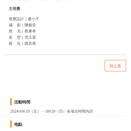
主視覺
視覺設計｜廖小子
攝 影｜陳藝堂
燈 光｜蔡秉孝
造 型｜范玉霖
梳 化｜鍾其甫
回上頁
活動時間
2024/09/20（五）－ 09/29（日）各場次時間內詳
地點