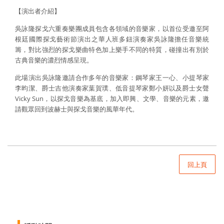
【演出者介紹】
吳詠隆探戈六重奏樂團成員包含各領域的音樂家，以首位受邀至阿
根廷國際探戈藝術節演出之華人班多鈕演奏家吳詠隆擔任音樂統
籌，對比強烈的探戈樂曲特色加上樂手不同的特質，碰撞出有別於
古典音樂的濃烈情感呈現。
此場演出吳詠隆邀請合作多年的音樂家：鋼琴家王一心、小提琴家
李昀潔、爵士吉他演奏家葉賀璞、低音提琴家鄭小妍以及爵士女聲
Vicky Sun，以探戈音樂為基底，加入即興、文學、音樂的元素，邀
請觀眾回到波赫士與探戈音樂的風華年代。
回上頁