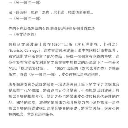
---《另一個 同一個》
留下眼淚吧，現在！為唐．尼卡諾．帕雷德斯歌唱…
---《另一個 同一個》
你的不在就像無奈的石碑,將會使許許多多個黃昏黯淡
---《英文詩兩首》
阿根廷文豪波赫士曾在1930年出版《埃瓦理斯托．卡列戈》
(Evaristo Carriego)，這本書環繞著波赫士眼中的阿根廷市井風景，
布宜諾斯艾利斯豐富了他的作品，變成一個個富有意義的符號，這
位生於布宜諾斯艾利斯的文豪在書中對探戈的起源寫下了一句著名
的話:「探戈始於妓院」。 1965年出版的《為六弦琴而作》更擴編
版本，收錄《另一個 同一個》，皮亞佐拉以這些詞譜曲。
班多鈕演奏家吳詠隆將策劃一場透過波赫士筆下的文字走進探戈音
樂風華年代的體驗，將會連同五位音樂家，引領觀眾回到波赫士與
探戈音樂的風華年代，除此之外也將帶來皮亞佐拉極具代表性的作
品。獨特的節奏、濃烈的情感張力和具感染力的小酒館氛圍---這些
探戈音樂的特質建構出這場音樂會的基礎，將重塑波赫士與皮亞佐
拉的概念、主題和詩詞角色。