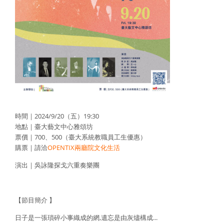
時間｜2024/9/20（五）19:30
地點｜臺大藝文中心雅頌坊
票價｜700、500（臺大系統教職員工生優惠）
購票｜請洽
OPENTIX兩廳院文化生活
演出｜吳詠隆探戈六重奏樂團
【節目簡介 】
日子是一張瑣碎小事織成的網,遺忘是由灰燼構成...