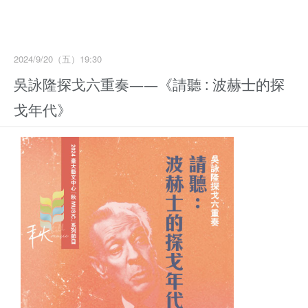
2024/9/20（五）19:30
吳詠隆探戈六重奏——《請聽 : 波赫士的探
戈年代》