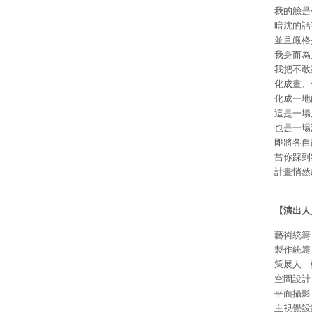
我的臉是
暗沈的話
並且嚴格
我身而為
我把不敢
化成畫、
化成一地
這是一場
也是一場
即將各自
當你踩到
計畫悄然
【演出人
藝術統籌
製作統籌
策展人｜
空間設計
平面攝影
主視覺設計