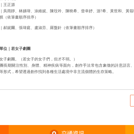
｜王正源
｜吳雨靜、林娣瑋、涂維妮、陳玟吟、陳映希、曾幸妤、游?希、黃世和、黃筱
棋（依筆畫順序排序）
｜郝妮爾、張瑋庭、盧淑芬、羅盤針（依筆畫順序排序）
單位｜若女子劇團
女子劇團。（若女子的女子們，但才不弱。）
團長期關注性別、身體、精神疾病等面向，創作手法常包含象徵的詩意語言
等形式，希望透過創作找到各種生活處境中非主流個體的生存策略。
交通資訊