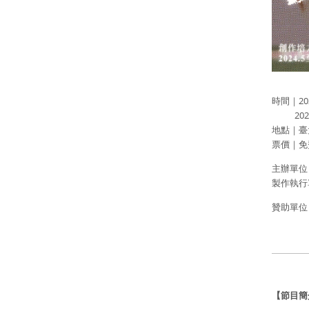
時間｜202
2024/1
地點｜臺
票價｜免
主辦單位
製作執行
贊助單位
均華精
志聖
【節目簡