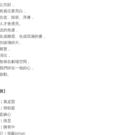
公共財，
有責任要亮白，
抗老、除斑、淨膚，
人才會透亮。
說的焦慮，
化成糖霜、化成寫滿的書，
的玻璃碎片。
展覽，
演出，
散佈在劇場空間，
我們碎在一地的心，
啟動。
員】
｜萬孟賢
｜簡郁庭
藍婉心
｜孫旻
｜陳宥中
｜侯蔽Johan