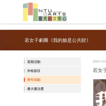
若女子劇團《我的臉是公共財》
2024/1
當期活動
若女
外租節目
歷年回顧
臺大書法獎