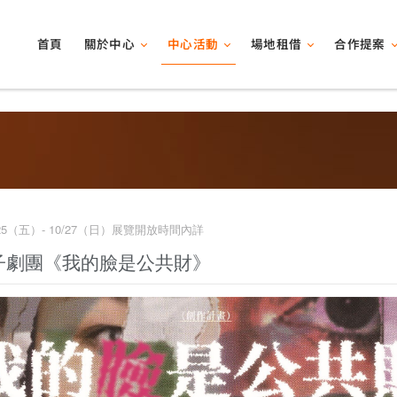
關於中心
中心活動
場地租借
合作提案
首頁
0/25（五）- 10/27（日）展覽開放時間內詳
子劇團《我的臉是公共財》