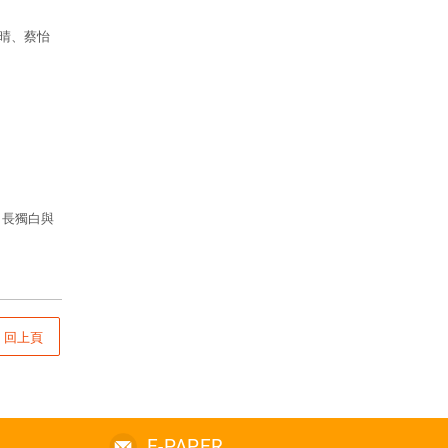
晴、蔡怡
、長獨白與
回上頁
E-PAPER