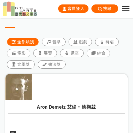
會員登入
搜尋
全部類別
音樂
戲劇
舞蹈
電影
展覽
講座
綜合
文學獎
書法獎
Aron Demetz 艾倫‧德梅茲