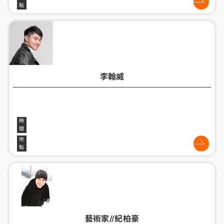
李翰威
藝術家//紀柏豪