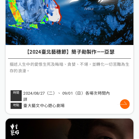
【2024臺北藝穗節】簡子勛製作——亞瑟
描述人生中的愛恨生死及晦暗、貪婪、不堪，並轉化一切苦難為生
存的浪漫。
2024/08/27（二）、 09/01（日）各場次時間內
詳
臺大藝文中心遊心劇場