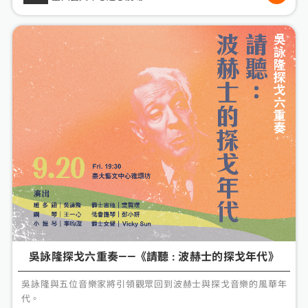
吳詠隆探戈六重奏——《請聽 : 波赫士的探戈年代》
吳詠隆與五位音樂家將引領觀眾回到波赫士與探戈音樂的風華年
代。