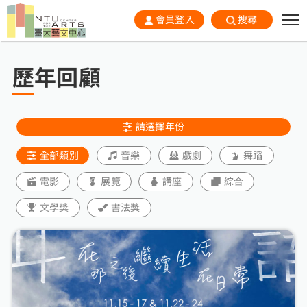
會員登入
搜尋
歷年回顧
請選擇年份
全部類別
音樂
戲劇
舞蹈
電影
展覽
講座
綜合
文學獎
書法獎