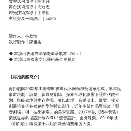
音響技術指導｜陳宇謙
舞台技術指導｜周冠志
燈光技術指導｜丁浩祖
主視覺及平面設計｜Lokto
製作人｜林欣怡
執行製作｜陳雅柔
◆ 本演出改編自法蘭奇原著劇本《寄：》
◆ 本演出由國家文化藝術基金會贊助
【再拒劇團簡介】
再拒劇團2002年由臺灣80後世代不同領域藝術家組成，早年從
事環境劇、詩劇、多媒材劇場，探索全球化影響下該世代的性
別、階級處境與生存意識，並以劇場、音樂演出、展覽、獨立
劇展策畫等各種創作型態推出製作，近年多部作品聚焦於「聲
音劇場」與「技術劇場」的美學實踐。2017年以《諸神黃昏》
榮獲世界劇場設計展WSD「聲音設計」金獎殊榮。2019年以
《明白歌》獲得第十八屆台新藝術獎年度大獎。