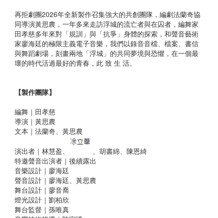
再拒劇團2026年全新製作召集強大的共創團隊，編劇法蘭奇協
同導演黃思農，一年多來走訪浮城的流亡者與在囚者，編舞家
田孝慈多年來對「規訓」與「抗爭」身體的探索，和聲音藝術
家廖海廷的極限主義電子音樂，我們以錄音音檔、檔案、書信
與舞蹈劇場，刻畫兩地「浮城」的共同夢境與恐懼，在一個最
壞的時代活過最好的青春，此 致 生 活。
【製作團隊】
編舞｜田孝慈
導演｜黃思農
文本｜法蘭奇、黃思農
演出者｜林慧盈、
、胡書綿、陳恩綺
特邀聲音出演者｜後續露出
音樂設計｜廖海廷
聲音設計｜廖海廷、黃思農
舞台設計｜廖音喬
燈光設計｜劉柏欣
舞台監督｜孫唯真