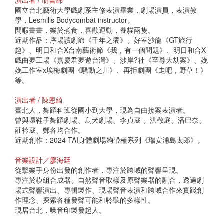
演出者 / 胡書綿
國立台北藝術大學戲劇系主修表演畢業，劇場演員，表演教
學，Lesmills Bodycombat instructor。
閒暇畫畫，樂於煮食，喜歡運動，養貓兩隻。
近期作品：序場讀劇節《千年之癢》、好室沙龍《GT旅行
趣》、明日和合X台南藝術節《我，有一個問題》、明日和合X
戲曲夢工場《嘉慶君夢遊台灣》、涉岸?社《至尊大劫案》、娩
娩工作室x埃梅劇團《騷動之川》、再拒劇團《走吧，野草！》
等。
演出者 / 陳恩綺
臺北人，舞蹈科班從國小到大學，現為自由接案表演者。
曾與壞鞋子舞蹈劇場、烏犬劇場、李貞葳 、洪敬庭、潘巴奈、
莊衿葳、鄭各均合作。
近期創作：2024 TAI身體劇場夠帶種系列《瑞安浦島太郎》。
音樂設計／廖海廷
從擊樂手身份出發的創作者，專注於跨域的聲響呈現。
專注於模組合成器、自然聲音取樣及原聲樂器的融合，透過劇
場式聲響演出、專輯製作、現場聲音表演和跨域合作來實踐創
作理念、探索各種發聲可能和聆聽的多樣性。
現居台北，噪音印製發起人。