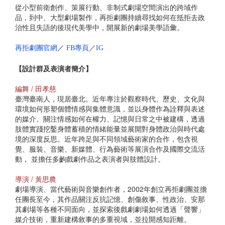
從小型前衛創作、策展行動、非制式劇場空間演出的跨域作
品，到中、大型劇場製作，再拒劇團持續尋找如何在抵拒去政
治性且失語的後現代美學中，開展新的劇場美學語彙。
再拒劇團官網
／
FB
專頁
／
IG
【設計群及表演者簡介】
編舞 / 田孝慈
臺灣臺南人，現居臺北。近年專注於觀察時代、歷史、文化與
環境如何形塑個體情感與集體意識，並以身體作為詮釋與表述
的媒介。關注情感如何在權力、記憶與日常之中被建構，透過
肢體實踐挖鑿身體蓄積的情緒能量並展開對身體政治與時代處
境的深度反思。近年跨足與不同領域藝術家的合作，包含視
覺、服裝、音樂、新媒體、行為藝術等展演合作及國際交流活
動， 並擔任多齣戲劇作品之表演者與肢體設計。
導演 / 黃思農
劇場導演、當代藝術與音樂創作者，2002年創立再拒劇團並擔
任團長至今，其作品關注反抗記憶、創傷敘事、性政治、安那
其劇場等各種不同面向，並探索後戲劇劇場如何透過「聲響」
媒介技術，重新建構敘事的多重視域，並拉開感知距離。