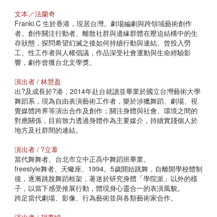
文本／法蘭奇
Franki.C 生於香港，現居台灣。劇場編劇與跨領域藝術創作
者。創作關注行動者、離散社群與邊緣群體在壓迫結構中的生
存狀態，探問希望幻滅之後如何持續行動與連結。曾投入勞
工、性工作者與人權倡議，作品深受社會運動與生命經驗影
響，劇作曾獲台北文學獎。
演出者 / 林慧盈
出?及成長於?港，2014年赴台就讀並畢業於國立台灣藝術大學
舞蹈系，現為自由表演藝術工作者，樂於涉獵舞蹈、劇場、視
覺媒體跨界等演出合作及創作；關注身體與社會、環境之間的
對應關係，目前致力透過身體作為主要媒介，持續實踐個人於
地方及社群間的連結。
演出者 / ?立葦
當代舞舞者。台北市立中正高中舞蹈班畢業。
freestyle舞者、天蠍座、1994。5歲開始跳舞，自離開學校體制
後，逐漸跳脫舞蹈框架，著迷於研究身體「學院派」以外的樣
子，以當下感受推展行動，體現身心靈合一的表演風貌。
跨足當代劇場、影像、行為藝術並與各類藝術家合作。