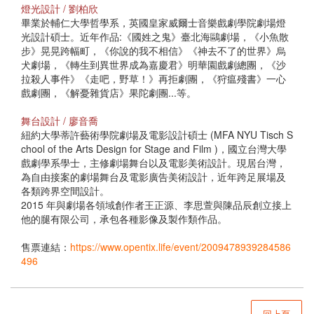
燈光設計 / 劉柏欣
畢業於輔仁大學哲學系，英國皇家威爾士音樂戲劇學院劇場燈
光設計碩士。近年作品:《國姓之鬼》臺北海鷗劇場，《小魚散
步》晃晃跨幅町，《你說的我不相信》《神去不了的世界》烏
犬劇場，《轉生到異世界成為嘉慶君》明華園戲劇總團，《沙
拉殺人事件》《走吧，野草！》再拒劇團，《狩瘟殘書》一心
戲劇團，《解憂雜貨店》果陀劇團...等。
舞台設計 / 廖音喬
紐約大學蒂許藝術學院劇場及電影設計碩士 (MFA NYU Tisch S
chool of the Arts Design for Stage and Film )，國立台灣大學
戲劇學系學士，主修劇場舞台以及電影美術設計。現居台灣，
為自由接案的劇場舞台及電影廣告美術設計，近年跨足展場及
各類跨界空間設計。
2015 年與劇場各領域創作者王正源、李思萱與陳品辰創立接上
他的腿有限公司，承包各種影像及製作類作品。
售票連結：
https://www.opentix.life/event/2009478939284586
496
回上頁