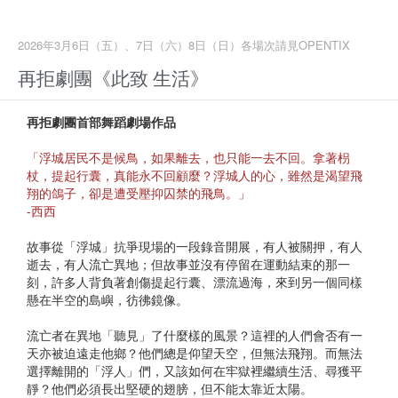
2026年3月6日（五）、7日（六）8日（日）各場次請見OPENTIX
再拒劇團《此致 生活》
再拒劇團首部舞蹈劇場作品
「浮城居民不是候鳥，如果離去，也只能一去不回。拿著枴
杖，提起行囊，真能永不回顧麼？浮城人的心，雖然是渴望飛
翔的鴿子，卻是遭受壓抑囚禁的飛鳥。」
-西西
故事從「浮城」抗爭現場的一段錄音開展，有人被關押，有人
逝去，有人流亡異地；但故事並沒有停留在運動結束的那一
刻，許多人背負著創傷提起行囊、漂流過海，來到另一個同樣
懸在半空的島嶼，彷彿鏡像。
流亡者在異地「聽見」了什麼樣的風景？這裡的人們會否有一
天亦被迫遠走他鄉？他們總是仰望天空，但無法飛翔。而無法
選擇離開的「浮人」們，又該如何在牢獄裡繼續生活、尋獲平
靜？他們必須長出堅硬的翅膀，但不能太靠近太陽。