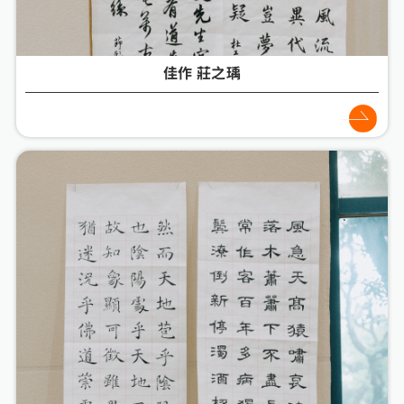
佳作 莊之瑀