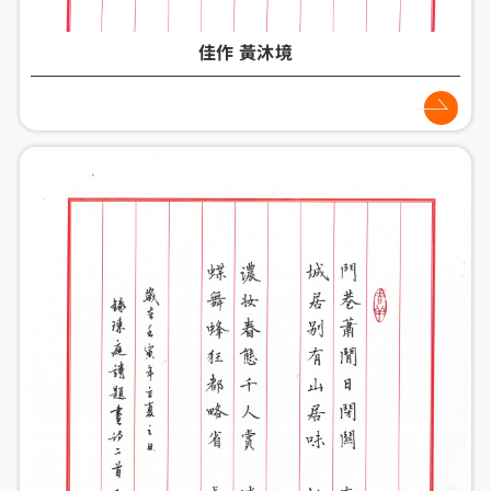
佳作 黃沐境