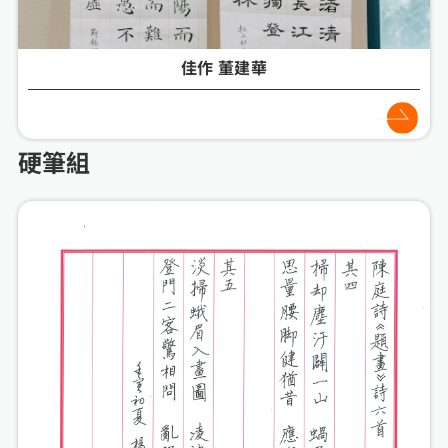
佳作 董建華
硬筆組