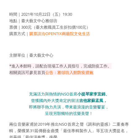
時間｜2021年10月22日（五）19:30
地點｜臺大藝文中心雅頌坊
票價｜300元（臺大教職員工生折扣價100元）
購票方式｜
購票請洽OPENTIX兩廳院文化生活
主辦單位｜臺大藝文中心
*進入本館時，請配合現場工作人員指引，完成防疫工作。
相關資訊可參見首頁
公告：雅頌坊入館防疫措施
充滿活力與熱情的NSO首席
小提琴家李宜錦、
曾獲國內外大獎肯定的留法
吉他家蘇孟風，
即將聯手熱力共演，帶來最浪漫的音樂饗宴，
呈現另類獨特的弦樂美聲！
兩位音樂家甫於2019年推出NSO首席之聲《調和的靈感》二重奏專
輯，榮獲第31屆傳藝金曲獎「最佳專輯製作人」等五項大獎提名，
並贏得「最佳演奏獎」殊榮。