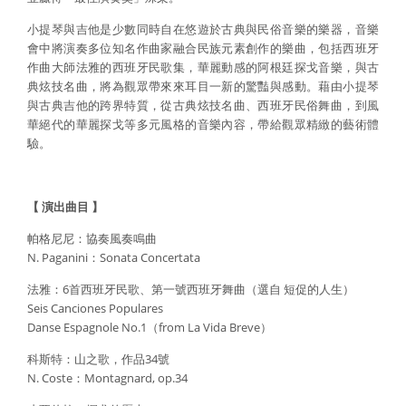
小提琴與吉他是少數同時自在悠遊於古典與民俗音樂的樂器，音樂
會中將演奏多位知名作曲家融合民族元素創作的樂曲，包括西班牙
作曲大師法雅的西班牙民歌集，華麗動感的阿根廷探戈音樂，與古
典炫技名曲，將為觀眾帶來來耳目一新的驚豔與感動。藉由小提琴
與古典吉他的跨界特質，從古典炫技名曲、西班牙民俗舞曲，到風
華絕代的華麗探戈等多元風格的音樂內容，帶給觀眾精緻的藝術體
驗。
【 演出曲目 】
帕格尼尼：協奏風奏鳴曲
N. Paganini：Sonata Concertata
法雅：6首西班牙民歌、第一號西班牙舞曲（選自 短促的人生）
Seis Canciones Populares
Danse Espagnole No.1（from La Vida Breve）
科斯特：山之歌，作品34號
N. Coste：Montagnard, op.34