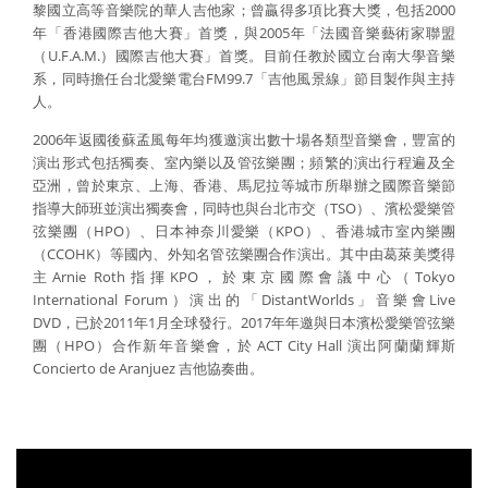
黎國立高等音樂院的華人吉他家；曾贏得多項比賽大獎，包括2000
年「香港國際吉他大賽」首獎，與2005年「法國音樂藝術家聯盟
（U.F.A.M.）國際吉他大賽」首獎。目前任教於國立台南大學音樂
系，同時擔任台北愛樂電台FM99.7「吉他風景線」節目製作與主持
人。
2006年返國後蘇孟風每年均獲邀演出數十場各類型音樂會，豐富的
演出形式包括獨奏、室內樂以及管弦樂團；頻繁的演出行程遍及全
亞洲，曾於東京、上海、香港、馬尼拉等城市所舉辦之國際音樂節
指導大師班並演出獨奏會，同時也與台北市交（TSO）、濱松愛樂管
弦樂團（HPO）、日本神奈川愛樂（KPO）、香港城市室內樂團
（CCOHK）等國內、外知名管弦樂團合作演出。其中由葛萊美獎得
主Arnie Roth指揮KPO，於東京國際會議中心（Tokyo
International Forum）演出的「DistantWorlds」音樂會Live
DVD，已於2011年1月全球發行。2017年年邀與日本濱松愛樂管弦樂
團（HPO）合作新年音樂會，於 ACT City Hall 演出阿蘭蘭輝斯
Concierto de Aranjuez 吉他協奏曲。