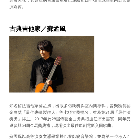
演嘉賓。
古典吉他家／蘇孟風
知名留法吉他家蘇孟風，出版多張獨奏與室內樂專輯，曾榮獲傳藝
金曲獎「最佳專輯製作人」等七項大獎提名，並為第31屆「最佳演
奏獎」得主。2017年於28屆傳藝金曲獎典禮擔任演出嘉賓，同年受
邀參與54屆金馬獎典禮，現場演出最佳原創電影入圍歌曲。
蘇孟風以高等演奏文憑畢業於巴黎師範音樂院，並為第一位考入巴