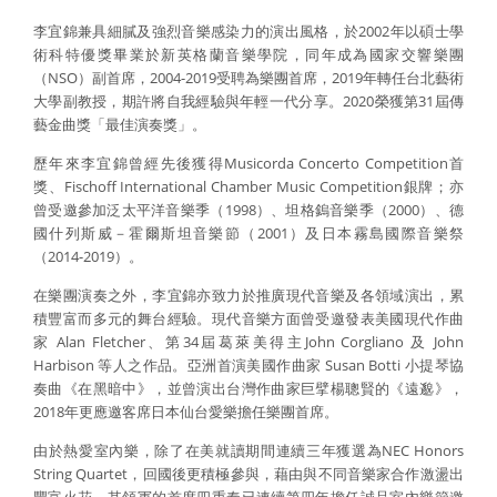
李宜錦兼具細膩及強烈音樂感染力的演出風格，於2002年以碩士學
術科特優獎畢業於新英格蘭音樂學院，同年成為國家交響樂團
（NSO）副首席，2004-2019受聘為樂團首席，2019年轉任台北藝術
大學副教授，期許將自我經驗與年輕一代分享。2020榮獲第31屆傳
藝金曲獎「最佳演奏獎」。
歷年來李宜錦曾經先後獲得Musicorda Concerto Competition首
獎、Fischoff International Chamber Music Competition銀牌；亦
曾受邀參加泛太平洋音樂季（1998）、坦格鎢音樂季（2000）、德
國什列斯威－霍爾斯坦音樂節（2001）及日本霧島國際音樂祭
（2014-2019）。
在樂團演奏之外，李宜錦亦致力於推廣現代音樂及各領域演出，累
積豐富而多元的舞台經驗。現代音樂方面曾受邀發表美國現代作曲
家 Alan Fletcher、第34屆葛萊美得主John Corgliano 及 John
Harbison 等人之作品。亞洲首演美國作曲家 Susan Botti 小提琴協
奏曲《在黑暗中》，並曾演出台灣作曲家巨擘楊聰賢的《遠邈》，
2018年更應邀客席日本仙台愛樂擔任樂團首席。
由於熱愛室內樂，除了在美就讀期間連續三年獲選為NEC Honors
String Quartet，回國後更積極參與，藉由與不同音樂家合作激盪出
豐富火花，其領軍的首席四重奏已連續第四年擔任誠品室內樂節邀