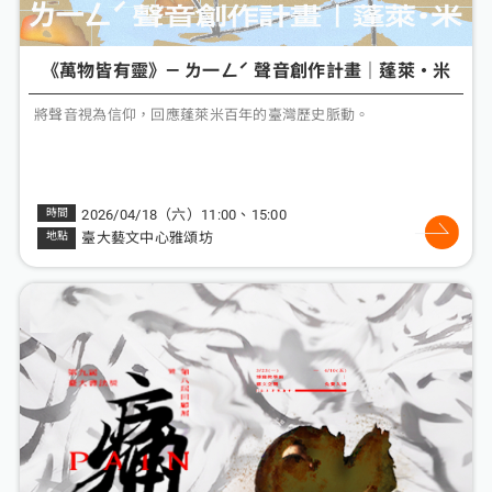
《萬物皆有靈》— ㄌ一ㄥˊ 聲音創作計畫｜蓬萊・米
將聲音視為信仰，回應蓬萊米百年的臺灣歷史脈動。
2026/04/18（六）11:00、15:00
臺大藝文中心雅頌坊