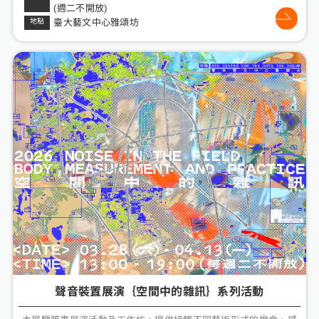
(週二不開放)
臺大藝文中心雅頌坊
聲音裝置展演｛空間中的雜訊｝系列活動