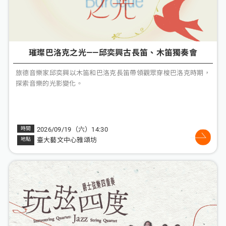
璀璨巴洛克之光——邱奕興古長笛、木笛獨奏會
旅德音樂家邱奕興以木笛和巴洛克長笛帶領觀眾穿梭巴洛克時期，
探索音樂的光影變化。
2026/09/19（六）14:30
臺大藝文中心雅頌坊