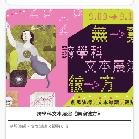
跨學科文本展演《無窮彼方》
劇場演繹 X 文本導讀 X 觀點交流