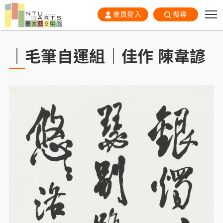
會員登入
搜尋
｜毛筆自運組｜佳作 陳韋諺