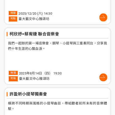
2025/12/20 (六) 14:30
臺大藝文中心雅頌坊
柯欣妤×蔡宥婕 聯合音樂會
我們一起辦的第一場音樂會，鋼琴、小提琴與三重奏同台，分享我
們十年生涯的心酸血淚。
2025年8月14日（四） 19:30
臺大藝文中心雅頌坊
許盈昕小提琴獨奏會
橫跨不同時期與風格的小提琴曲目，帶給聽者前所未有的音樂體
驗。