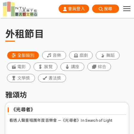
會員登入
搜尋
外租節目
全部類別
音樂
戲劇
舞蹈
電影
展覽
講座
綜合
文學獎
書法獎
雅頌坊
《光尋者》
看透人聲重唱團年度音樂會 —《光尋者》In Search of Light