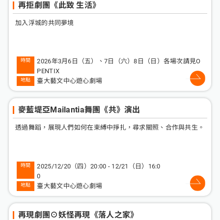
再拒劇團《此致 生活》
加入浮城的共同夢境
2026年3月6日（五）、7日（六）8日（日）各場次請見O
PENTIX
臺大藝文中心遊心劇場
麥藍堤亞Mailantia舞團《共》演出
透過舞蹈，展現人們如何在束縛中掙扎，尋求關照、合作與共生。
2025/12/20（四）20:00 - 12/21（日）16:0
0
臺大藝文中心遊心劇場
再現劇團⊙妖怪再現《落人之家》