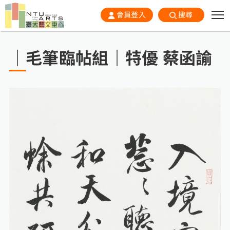
會員登入
搜尋
｜毛筆臨帖組｜特優 蔡函諭