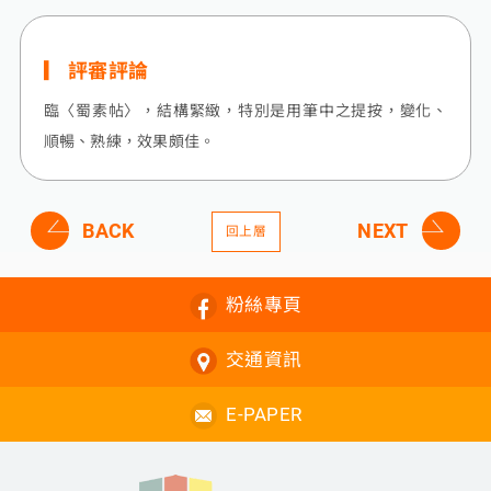
評審評論
臨〈蜀素帖〉，結構緊緻，特別是用筆中之提按，變化、
順暢、熟練，效果頗佳。
BACK
NEXT
回上層
粉絲專頁
交通資訊
E-PAPER