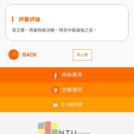
評審評論
寫王鐸，用筆熟練流暢，時見中鋒雄強之氣。
BACK
回上層
粉絲專頁
交通資訊
E-PAPER