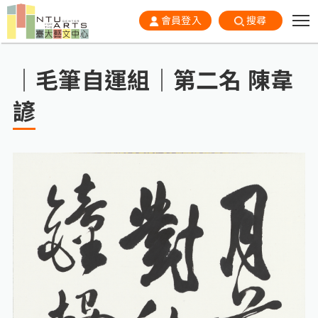
會員登入
搜尋
｜毛筆自運組｜第二名 陳韋
諺