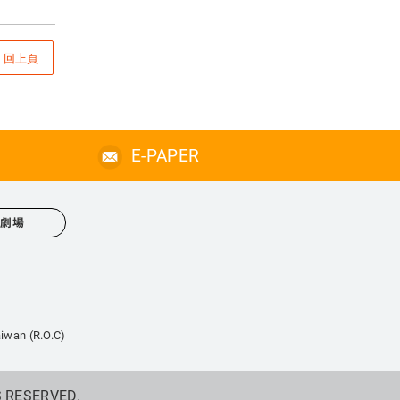
回上頁
E-PAPER
心劇場
iwan (R.O.C)
S RESERVED.