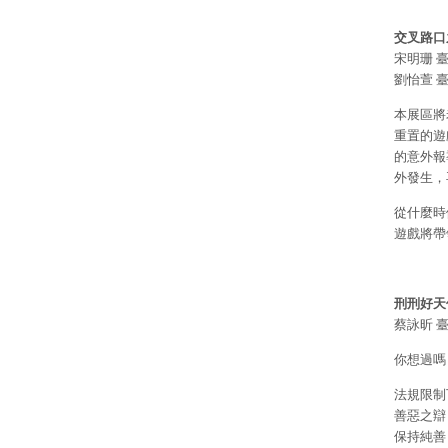
交叉路口
宋明珊 
劉怡萱 
本展區將
重置的遊
的意外報
外發生，
從什麼時
遊戲將帶
刑刑好天
蔡詠昕 
你想過嗎
法規限制
善惡之辯
保持純善