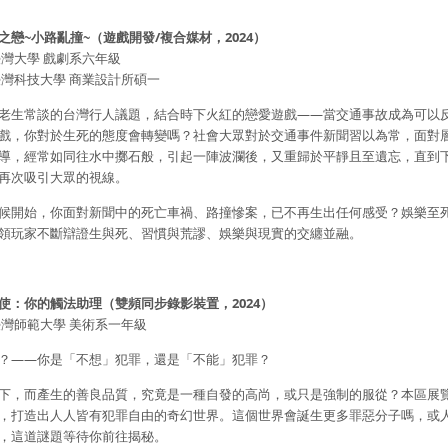
之戀~小路亂撞~（遊戲開發/複合媒材，2024）
臺灣大學 戲劇系六年級
臺灣科技大學 商業設計所碩一
老生常談的台灣行人議題，結合時下火紅的戀愛遊戲——當交通事故成為可以
戲，你對於生死的態度會轉變嗎？社會大眾對於交通事件新聞習以為常，面對
導，經常如同往水中擲石般，引起一陣波瀾後，又重歸於平靜且至遺忘，直到
再次吸引大眾的視線。
候開始，你面對新聞中的死亡車禍、路撞慘案，已不再生出任何感受？娛樂至
領玩家不斷辯證生與死、習慣與荒謬、娛樂與現實的交纏並融。
使：你的觸法助理（雙頻同步錄影裝置，2024）
臺灣師範大學 美術系一年級
？——你是「不想」犯罪，還是「不能」犯罪？
下，而產生的善良品質，究竟是一種自發的高尚，或只是強制的服從？本區展覽
，打造出人人皆有犯罪自由的奇幻世界。這個世界會誕生更多罪惡分子嗎，或
，這道謎題等待你前往揭秘。