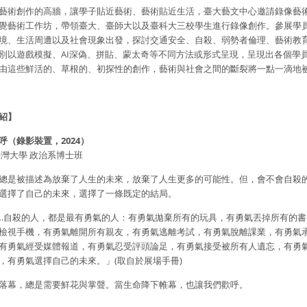
藝術創作的高牆，讓學子貼近藝術、藝術貼近生活，臺大藝文中心邀請錄像藝
覺藝術工作坊，帶領臺大、臺師大以及臺科大三校學生進行錄像創作。參展學
境、生活周遭以及社會現象出發，探討交通安全、自殺、弱勢者倫理、藝術教
別以遊戲模擬、AI深偽、拼貼、蒙太奇等不同方法或形式呈現，呈現出各個學
由這些鮮活的、草根的、初探性的創作，藝術與社會之間的斷裂將一點一滴地
紹】
呼（錄影裝置，2024）
臺灣大學 政治系博士班
總是被描述為放棄了人生的未來，放棄了人生更多的可能性。但，會不會自殺
選擇了自己的未來，選擇了一條既定的結局。
…自殺的人，都是最有勇氣的人：有勇氣拋棄所有的玩具，有勇氣丟掉所有的書
檢視手機，有勇氣離開所有親友，有勇氣逃離考試，有勇氣脫離課業，有勇氣
有勇氣經受媒體報道，有勇氣忍受評頭論足，有勇氣接受被所有人遺忘，有勇
，有勇氣選擇自己的未來。」(取自於展場手冊)
落幕，總是需要鮮花與掌聲。當生命降下帷幕，也讓我們歡呼。