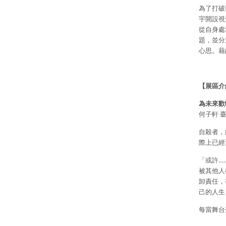
為了打破
宇開設視
從自身處
題，並分
心思。藉
【展區介
為未來歡
何子軒 
自殺者，
際上已經
「或許…
被其他人
卸責任，
己的人生
每當舞台