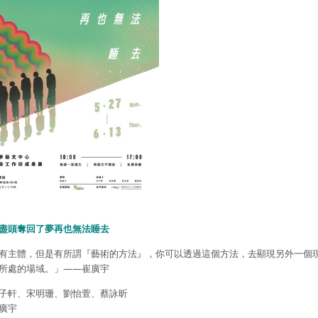
盡頭奪回了夢再也無法睡去
有主體，但是有所謂『藝術的方法』，你可以透過這個方法，去顯現另外一個
所處的場域。」——崔廣宇
子軒、宋明珊、劉怡萱、蔡詠昕
廣宇