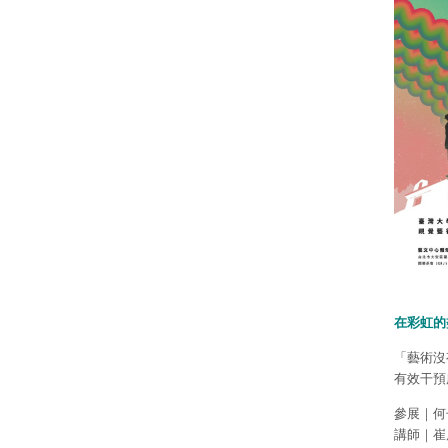
在彩虹的
「藝術沒
有效干預
參展｜何
講師｜崔