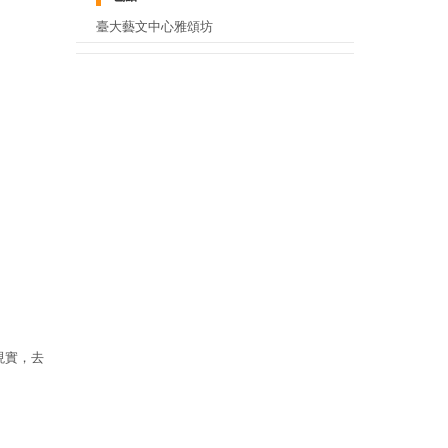
臺大藝文中心雅頌坊
現實，去