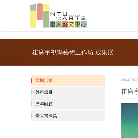
崔廣宇視覺藝術工作坊 成果展
2024/05/
當期活動
崔廣
外租節目
歷年回顧
臺大書法獎