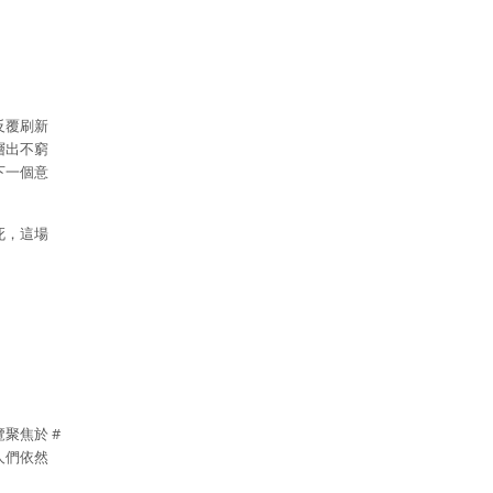
反覆刷新
層出不窮
下一個意
死，這場
聚焦於 #
人們依然