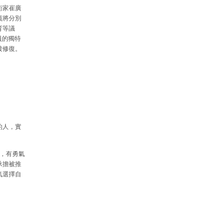
術家崔廣
員將分別
育等議
員的獨特
被修復。
的人，實
，有勇氣
承擔被推
氣選擇自