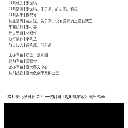
即興總監│張世暘
即興演員│張世暘、宋子揚、許志鵬、劉桓
即興樂手│楊易修
特邀嘉賓│曾志遠、吳子齊、沒有營養的生活智慧王
平面設計│張心容
舞台監督│林煜軒
執行製作│李昀芷
前台協力│吳昀庭、簡芳柔
主辦單位│新生一號劇團
贊助單位│國藝會
協辦單位│臺大藝文中心
特別感謝│臺大戲劇學系辦公室
2019臺北藝穗節 新生一號劇團《超即興解放》演出精華