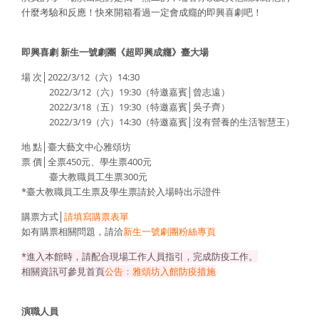
什麼考驗和反應！快來開箱看過一定會成癮的即興喜劇吧！
即興喜劇
新生一號劇團《超即興成癮》臺大場
場 次│2022/3/12（六）14:30
2022/3/12（六）19:30（特邀嘉賓│曾志遠）
2022/3/18（五）19:30（特邀嘉賓│吳子齊）
2022/3/19（六）14:30（特邀嘉賓│沒有營養的生活智慧王）
地 點│臺大藝文中心雅頌坊
票 價│全票450元、學生票400元
臺大教職員工生票300元
*臺大教職員工生票及學生票請於入場時出示證件
購票方式│
請填寫購票表單
如有購票相關問題，請洽
新生一號劇團粉絲專頁
*進入本館時，請配合現場工作人員指引，完成防疫工作。
相關資訊可參見首頁
公告：雅頌坊入館防疫措施
演職人員