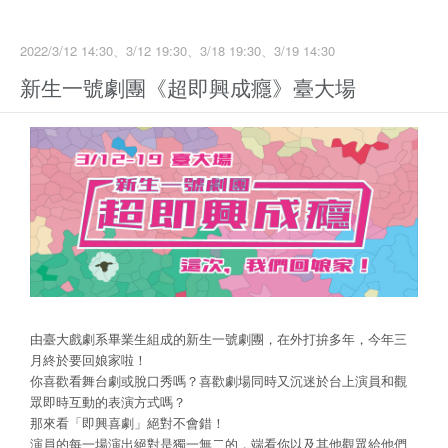
2022/3/12 14:30、3/12 19:30、3/18 19:30、3/19 14:30
新生一號劇團《超即興成癮》臺大場
由臺大戲劇系畢業生組成的新生一號劇團，在外打拚多年，今年三
月終於要回娘家啦！
你喜歡看舞台劇或脫口秀嗎？喜歡劇場同時又沉迷於台上演員和觀
眾即時互動的表演方式嗎？
那來看「即興喜劇」絕對不會錯！
演員的每一場演出絕對是獨一無二的，端看你以及其他觀眾給他們