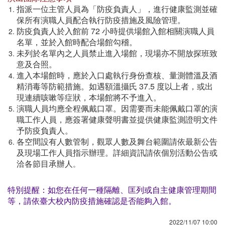
指派一位主管人員為「防疫負責人」，進行健康監測並確
保所有演職人員配合執行防疫措施及風險管理。
防疫負責人於入館前 72 小時提供場館入館相關演職人員
名單，並於入館時配合場館勾稽。
未列於名單內之人員禁止進入場館，現場亦不開放探班致
意及合照。
進入本場館時，應於入口處執行身份查核、量測體溫及酒
精消毒等防範措施。如遇額溫攝氏 37.5 度以上者，或出
現連續咳嗽等症狀，本場館將不予進入。
演職人員均應全程佩戴口罩。因需要而未能佩戴口罩的演
職工作人員，應簽署健康聲明書並提供健康監測證明文件
予防疫負責人。
各空間設有人數管制，觀眾人數及舞台範圍請依最新公告
及現場工作人員指示辦理。詳細資訊請依個別活動公告或
洽各節目承辦人
。
特別提醒：如您在任何一種隔離、匡列或自主健康管理期間
等，請依臺大校內防疫措施確認是否能夠入館。
2022/11/07 10:00