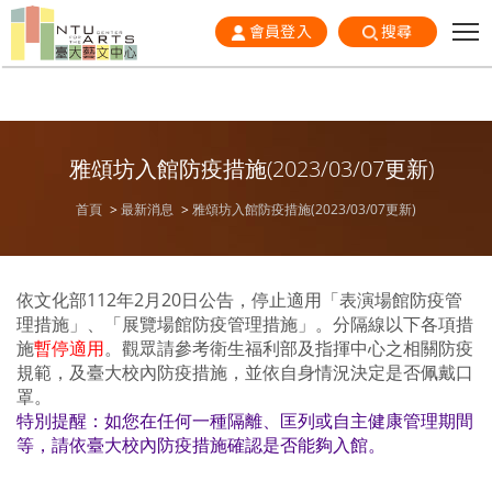
會員登入
搜尋
雅頌坊入館防疫措施(2023/03/07更新)
首頁
最新消息
雅頌坊入館防疫措施(2023/03/07更新)
依文化部112年2月20日公告，
停止適用「
表演場館防疫管
理措施」、「展覽場館防疫管理措施」。分隔線以下各項措
施
暫停適用
。觀眾請參考衛生福利部及指揮中心之相關防疫
規範，及臺大校內防疫措施，並依自身情況決定是否佩戴口
罩。
特別提醒：如您在任何一種隔離、匡列或自主健康管理期間
等，請依臺大校內防疫措施確認是否能夠入館。