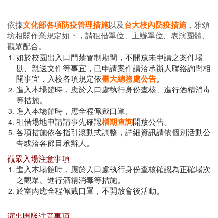
依據
文化部各項防疫管理措施
以及
台大校內防疫措施
，雅頌
坊相關作業規定如下，請租借單位、主辦單位、表演團體、
觀眾配合。
如於校園出入口門禁管制期間，不開放未申請之案件場
勘、親送文件等事宜，已申請案件請洽承辦人聯絡詢問相
關事宜，入校各項規定依
臺大總務處公告
。
進入本場館時，應於入口處執行身份查核、進行酒精消毒
等措施。
進入本場館時，應全程佩戴口罩。
租借場地申請請事先確認
檔期查詢
開放公告。
各項措施依各指引滾動式調整，詳細資訊請依個別活動公
告或洽各節目承辦人。
觀眾入場注意事項
進入本場館時，應於入口處執行身份查核確認為正確場次
之觀眾、進行酒精消毒等措施。
於室內應全程佩戴口罩，不開放會後活動。
演出團隊注意事項