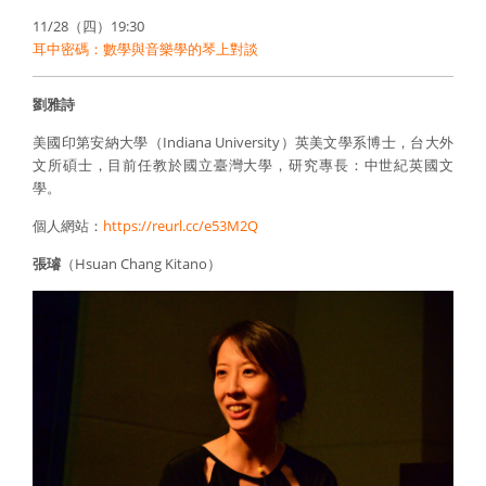
11/28（四）19:30
耳中密碼：數學與音樂學的琴上對談
劉雅詩
美國印第安納大學（Indiana University）英美文學系博士，台大外
文所碩士，目前任教於國立臺灣大學，研究專長：中世紀英國文
學。
個人網站：
https://reurl.cc/e53M2Q
張璿
（Hsuan Chang Kitano）