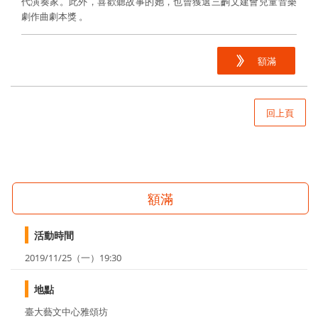
代演奏家。此外，喜歡聽故事的她，也曾獲選三齣文建會兒童音樂
劇作曲劇本獎 。
額滿
回上頁
額滿
活動時間
2019/11/25（一）19:30
地點
臺大藝文中心雅頌坊