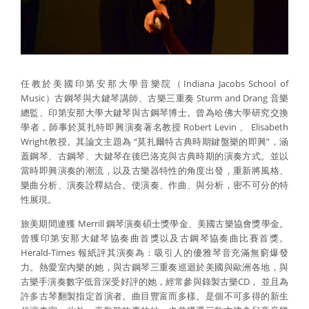
任教於美國印第安那大學音樂院（Indiana Jacobs School of
Music）古鋼琴與大鍵琴講師、古樂三重奏 Sturm and Drang 音樂
總監、印第安那大學大鍵琴與古鋼琴博士。曾為哈佛大學研究交換
學者，師事於莫扎特即興演奏著名教授 Robert Levin 、 Elisabeth
Wright教授。其論文主題為 “莫扎爾特古典時期鍵盤樂的即興”，涵
蓋鋼琴、古鋼琴、大鍵琴在後巴洛克與古典時期的演奏方式。並以
當時即興演奏的潮流，以及古樂器特性的角度出發，重新將風格、
樂曲分析、演奏詮釋結合。使演奏、作曲、與分析，密不可分的特
性展現。
旅美期間連獲 Merrill 鋼琴演奏碩士獎學金、美國古樂協會獎學金。
曾獲印第安那大鍵琴協奏曲首獎以及古鋼琴協奏曲比賽首獎。
Herald-Times 報紙評其演奏為：吸引人的優雅琴音充滿無窮爆發
力。熱愛室內樂的她，與古鋼琴三重奏巡迴於美國與歐洲各地，與
古樂手演奏數字低音深受好評的她，經常參與錄製古樂CD， 並且為
許多古琴翻製指定首演者。曲目豐富而多樣。是個不可多得的新生