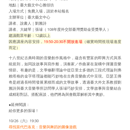
地點｜臺大藝文中心雅頌坊
入場方式｜免費入場，請於本站報名
主辦單位｜臺大藝文中心
講者、說書人｜劉雅詩
講者、大鍵琴｜張璿（ 108年度外交部臺灣獎助金受獎學人 ）
建議觀眾年齡：12歲以上
因應講座內容安排，
19:50-20:30不開放進場
（確實時間視現場進度
而定）
十八世紀古典時期的音樂創作風格中，蘊含有豐富的即興方式與系
統規則，如同說故事與寫作般，演奏家／作曲家在架構中揮灑音樂
情節。有趣的是，文學修辭理論中從亞里士多德的三段式理論到弗
賴塔格的金字塔理論都能巧妙地在古典音樂曲式中呈現。亞瑟王傳
奇是經過長時間發展累積而成的文學故事，透過臺大外文系教授劉
雅詩與臺大音樂學所訪問學人張璿巧妙安排，文學故事與音樂結合
成精彩對話。搭配座談，他們將為與會觀眾解析其中奧妙。
●延伸閱讀：
給你更多的張璿！
10/26（六）19:30
尋找當代巴洛克：音樂與舞蹈的圖像遊戲