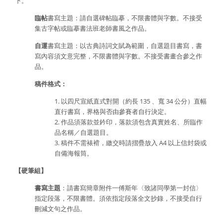
下。
臨帖
書寫主題：請自選碑帖臨摹，不限書體與字數。不接受
集古字帖或臨摹書法班老師書風之作品。
自運
書寫主題：以古典詩詞文賦為範圍，自選題目書寫，書
寫內容須文意完整，不限書體與字數。不接受書畫合參之作
品。
稿件格式：
1. 以四尺宣紙直式對開（約長 135 、寬 34 公分）直幅
直行書寫，界格與否由參賽者自行決定。
2. 作品須落款並鈐印，落款須包含真實姓名、所臨作
品名稱／自選題目。
3. 稿件不需裱褙，繳交時請摺疊放入 A4 以上信封袋或
自備海報筒。
【硬筆組】
書寫主題
：請書寫簡章附件一傅斯年〈致諸同學第一封信〉
指定段落，不限書體。須依指定段落全文抄錄，不接受自行
刪減文句之作品。