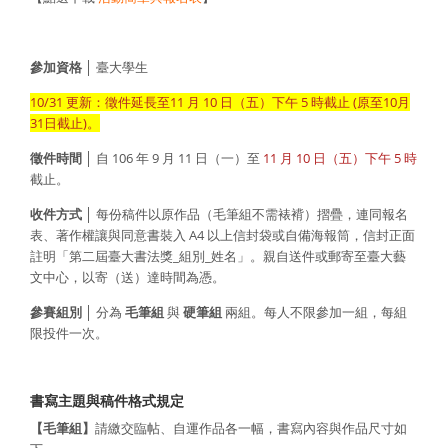
參加資格
│ 臺大學生
10/31 更新：徵件延長至11 月 10 日（五）下午 5 時截止 (原至10月
31日截止)。
徵件時間
│ 自 106 年 9 月 11 日（一）至
11 月 10 日（五）下午 5 時
截止。
收件方式
│ 每份稿件以原作品（毛筆組不需裱褙）摺疊，連同報名
表、著作權讓與同意書裝入 A4 以上信封袋或自備海報筒，信封正面
註明「第二屆臺大書法獎_組別_姓名」。親自送件或郵寄至臺大藝
文中心，以寄（送）達時間為憑。
參賽組別
│ 分為
毛筆組
與
硬筆組
兩組。每人不限參加一組，每組
限投件一次。
書寫主題與稿件格式規定
【毛筆組】
請繳交臨帖、自運作品各一幅，書寫內容與作品尺寸如