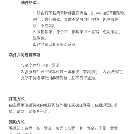
稿件格式
：
1. 請自行下載簡章附件書寫表格，以 A4 白紙單面彩色
列印，直行書寫。頁數不足可自行複印，以兩頁為
限，不需裝訂。
2. 限用鋼筆、原子筆、鋼珠筆擇一書寫，色彩限藍、
黑兩色。
3. 作品須以真實姓名落款。
稿件共同規範事項
1. 繳交作品一律不退還。
2. 參賽稿件經主辦單位統一審核後，有錯別字、內容與指定
文字不符者即取消參賽資格，恕不另行通知。
評選方式
由主辦單位遴聘校內教授與校外書法家擔任評審，各組評選出首
獎、貳獎、參獎各一名。
獎勵方式
毛筆組：首獎一名，獎金一萬元；貳獎一名，獎金八千元；參獎一