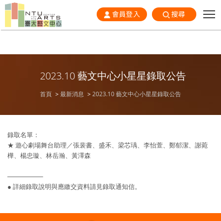
會員登入
搜尋
2023.10 藝文中心小星星錄取公告
首頁
最新消息
2023.10 藝文中心小星星錄取公告
錄取名單：
★
遊心劇場舞台助理／張裴書、盛禾、梁芯瑀、李怡萱、鄭郁潔、謝菀
樺、楊忠璇、林岳瀚、黃澤森
────────
●
詳細錄取說明與應繳交資料請見錄取通知信。