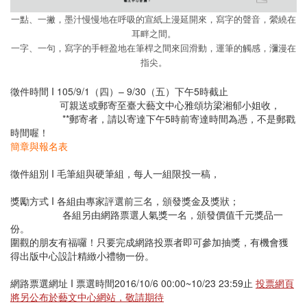
一點、一撇，墨汁慢慢地在呼吸的宣紙上漫延開來，寫字的聲音，縈繞在
耳畔之間。
一字、一句，寫字的手輕盈地在筆桿之間來回滑動，運筆的觸感，瀰漫在
指尖。
徵件時間 I 105/9/1（四）– 9/30（五）下午5時截止
可親送或郵寄至臺大藝文中心雅頌坊梁湘郁小姐收，
**郵寄者，請以寄達下午5時前寄達時間為憑，不是郵戳
時間喔！
簡章與報名表
徵件組別 I 毛筆組與硬筆組，每人一組限投一稿，
獎勵方式 I 各組由專家評選前三名，頒發獎金及獎狀；
各組另由網路票選人氣獎一名，頒發價值千元獎品一
份。
圍觀的朋友有福囉！只要完成網路投票者即可參加抽獎，有機會獲
得出版中心設計精緻小禮物一份。
網路票選網址 I 票選時間2016/10/6 00:00~10/23 23:59止
投票網頁
將另公布於藝文中心網站，敬請期待