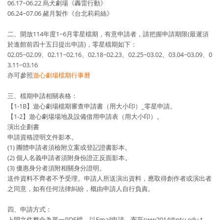
06.17~06.22 烏犬劇場《轟雷行動》
06.24~07.06 赭月製作《台北莉莉絲》
二、開放114年度1~6月零星檔期，有意申請者，請把握申請期限(最遲須
於進館前四十五日提出申請)，零星檔期如下：
02.05~02.09、02.11~02.16、02.18~02.23、02.25~03.02、03.04~03.09、0
3.11~03.16
亦可參照
遊心劇場檔期行事曆
三、檔期申請相關表格：
【1-1B】遊心劇場檔期審查申請書（用大小印）_零星申請。
【1-2】遊心劇場場地及設備借用申請表（用大小印）。
演出企劃書
申請資格證明文件影本。
(1) 團體申請者須檢附立案或登記證書影本。
(2) 個人名義申請者須附身份證正反面影本。
(3) 優惠身分者須附相關身分證明。
送件資料不齊者不予受理。申請人所送演出資料，應取得創作者或演出者
之同意，如有任何法律糾紛，概由申請人自行負責。
四、申請方式：
上開文件整合為單一PDF檔，以Email申請，寄至sww2014@ntu.edu.t