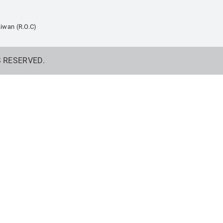
iwan (R.O.C)
S RESERVED.