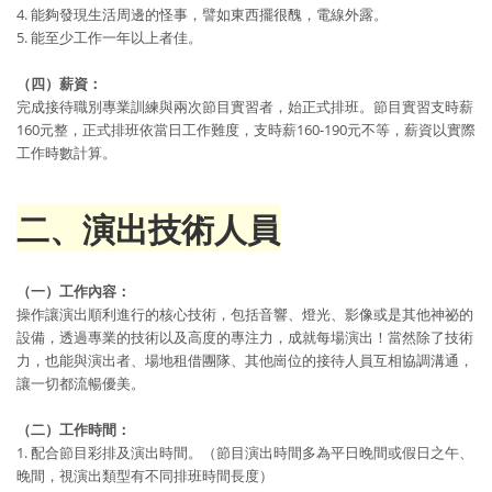
4. 能夠發現生活周邊的怪事，譬如東西擺很醜，電線外露。
5. 能至少工作一年以上者佳。
（四）薪資：
完成接待職別專業訓練與兩次節目實習者，始正式排班。節目實習支時薪
160元整，正式排班依當日工作難度，支時薪160-190元不等，薪資以實際
工作時數計算。
二、演出技術人員
（一）工作內容：
操作讓演出順利進行的核心技術，包括音響、燈光、影像或是其他神祕的
設備，透過專業的技術以及高度的專注力，成就每場演出！當然除了技術
力，也能與演出者、場地租借團隊、其他崗位的接待人員互相協調溝通，
讓一切都流暢優美。
（二）工作時間：
1. 配合節目彩排及演出時間。（節目演出時間多為平日晚間或假日之午、
晚間，視演出類型有不同排班時間長度）