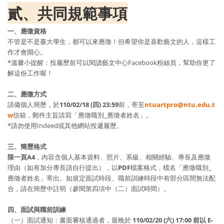
貳、共同規範事項
一、應徵資格
不管是不是臺大學生，都可以來應徵！但希望你是喜歡藝文的人，這樣工
作才會開心。
*溫馨小提醒：投履歷前可以閱讀藝文中心Facebook粉絲頁，幫助你更了
解這份工作喔！
二、應徵方式
請備個人簡歷，於
110/02/18 (四) 23:59
前，寄至
ntuartpro@ntu.edu.t
w
信箱，郵件主旨請寫「應徵職別_應徵者姓名」。
*請勿使用Indeed或其他網站投遞履歷。
三、簡歷格式
限一頁A4
，內容含個人基本資料、照片、系級、相關經驗、專長及應徵
理由（如有加分專長請自行提出），以
PDF
檔案格式，檔名「應徵職別_
應徵者姓名」寄出。如規定面試時段、職前訓練時段中有部分區間無法配
合，請在簡歷中註明（參閱第四項中（二）面試時間）。
四、面試與職前訓練
（一）面試通知：書面審核通過者，最晚於
110/02/20 (六) 17:00 前以 E-