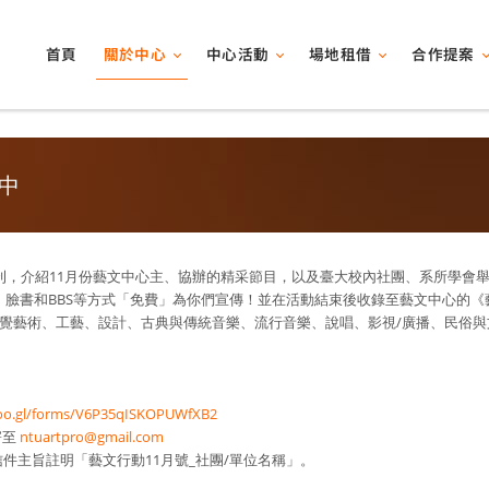
關於中心
中心活動
場地租借
合作提案
首頁
中
刊，介紹11月份藝文中心主、協辦的精采節目，以及臺大校內社團、系所學會
臉書和BBS等方式「免費」為你們宣傳！並在活動結束後收錄至藝文中心的《
覺藝術、工藝、設計、古典與傳統音樂、流行音樂、說唱、影視/廣播、民俗與
goo.gl/forms/V6P35qISKOPUWfXB2
寄至
ntuartpro@gmail.com
，信件主旨註明「藝文行動11月號_社團/單位名稱」。