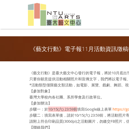
《藝文行動》電子報11月活動資訊徵稿
《藝文行動》是臺大藝文中心發行的電子報，將於10月底出
只要你願意提供活動相關照片和宣傳文字，我們將以電子報、
*活動類型僅限藝文類活動，如電影、展覽、戲劇、舞蹈、視
【參加對象】
臺灣大學校內各社團、系所學會及行政單位。
【參加辦法】
步驟一：於
10/15(六) 23:59前
填寫Google線上表單
https://
步驟二：填寫表單後，請於10/15(六) 23:59前，將活動照片
請附上符合印刷品質(300dpi)之活動圖片，勿繳交FB照片
【聯絡我們】