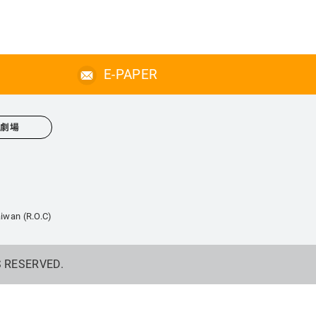
E-PAPER
心劇場
iwan (R.O.C)
S RESERVED.