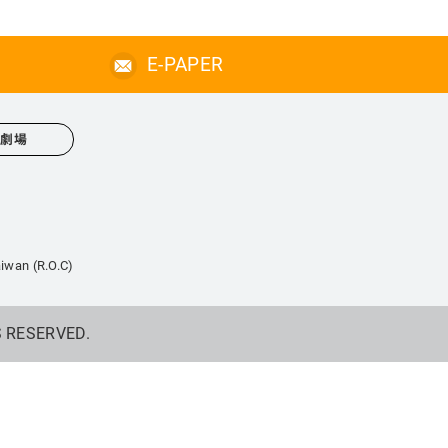
E-PAPER
心劇場
iwan (R.O.C)
S RESERVED.